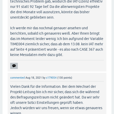
technisches Problem gab, wodurch die IAT-Lizenz effektiv
nur 91 statt 92 Tage lief. Da die allerwenigsten Projekte
die drei Monate voll ausnutzen, könnte das bisher
unentdeckt geblieben sein.
Ich werde mir das nochmal genauer ansehen und
berichten, sobald ich genaueres weiß. Aber Ihnen bringt
das im Moment leider wenig: Ich bin aufgrund der Variable
TIME004 ziemlich sicher, dass ab dem 13.08. kein IAT mehr
auf Seite 4 präsentiert wurde - es also nach CASE 367 auch
keine Messdaten mehr dazu gibt.
commented
Aug 18, 2021
by
s179054
(
130
points)
Vielen Dank für die Information. Bei dem Wechsel der
Projekt-Leitung bin ich mir sicher, dass sich die während
des Befragungszeitraum nicht geändert hat. Da wir sehr
oft unsere SoSci Einstellungen geprüft haben.
Jedoch würden wir uns freuen, wenn sie etwas genaueres
wissen.