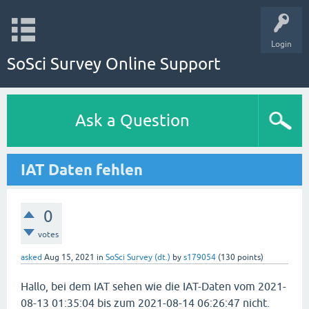
Login
SoSci Survey Online Support
Ask a Question
IAT Daten fehlen
0
votes
asked
Aug 15, 2021
in
SoSci Survey (dt.)
by
s179054
(
130
points)
Hallo, bei dem IAT sehen wie die IAT-Daten vom 2021-
08-13 01:35:04 bis zum 2021-08-14 06:26:47 nicht.