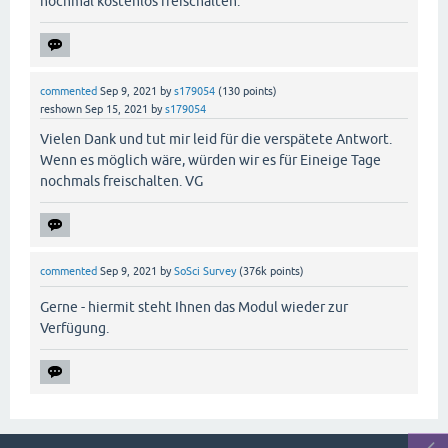
nochmal kostenlos freischalten.
commented
Sep 9, 2021
by
s179054
(
130
points)
reshown
Sep 15, 2021
by
s179054
Vielen Dank und tut mir leid für die verspätete Antwort.
Wenn es möglich wäre, würden wir es für Eineige Tage
nochmals freischalten. VG
commented
Sep 9, 2021
by
SoSci Survey
(
376k
points)
Gerne - hiermit steht Ihnen das Modul wieder zur
Verfügung.