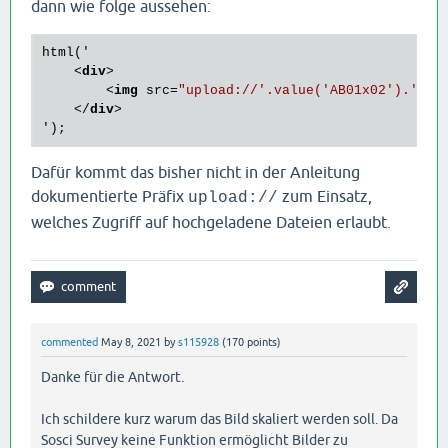
dann wie folge aussehen:
html('

<
div
>
<
img
src
=
"upload://'.value('AB01x02').'"
s
</
div
>
Dafür kommt das bisher nicht in der Anleitung
dokumentierte Präfix
zum Einsatz,
upload://
welches Zugriff auf hochgeladene Dateien erlaubt.
commented
May 8, 2021
by
s115928
(
170
points)
Danke für die Antwort.
Ich schildere kurz warum das Bild skaliert werden soll. Da
Sosci Survey keine Funktion ermöglicht Bilder zu