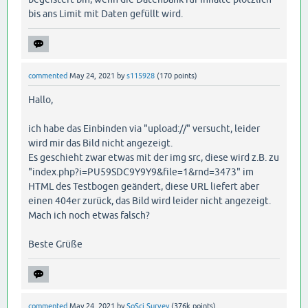
bis ans Limit mit Daten gefüllt wird.
commented
May 24, 2021
by
s115928
(
170
points)
Hallo,
ich habe das Einbinden via "upload://" versucht, leider
wird mir das Bild nicht angezeigt.
Es geschieht zwar etwas mit der img src, diese wird z.B. zu
"index.php?i=PU59SDC9Y9Y9&file=1&rnd=3473" im
HTML des Testbogen geändert, diese URL liefert aber
einen 404er zurück, das Bild wird leider nicht angezeigt.
Mach ich noch etwas falsch?
Beste Grüße
commented
May 24, 2021
by
SoSci Survey
(
376k
points)