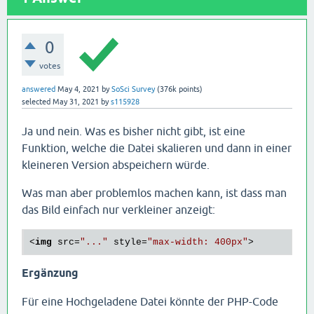
0
votes
answered
May 4, 2021
by
SoSci Survey
(
376k
points)
selected
May 31, 2021
by
s115928
Ja und nein. Was es bisher nicht gibt, ist eine
Funktion, welche die Datei skalieren und dann in einer
kleineren Version abspeichern würde.
Was man aber problemlos machen kann, ist dass man
das Bild einfach nur verkleiner anzeigt:
<
img
src
=
"..."
style
=
"max-width: 400px"
>
Ergänzung
Für eine Hochgeladene Datei könnte der PHP-Code