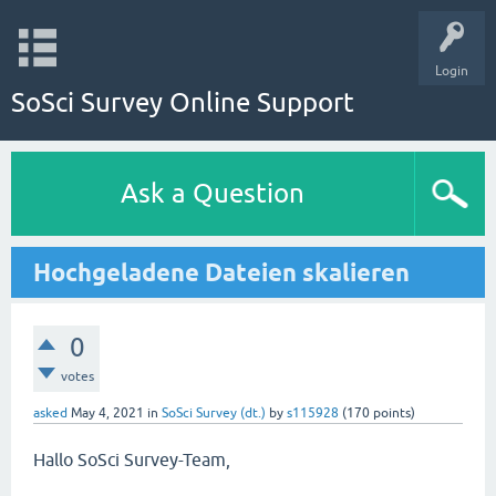
Login
SoSci Survey Online Support
Ask a Question
Hochgeladene Dateien skalieren
0
votes
asked
May 4, 2021
in
SoSci Survey (dt.)
by
s115928
(
170
points)
Hallo SoSci Survey-Team,