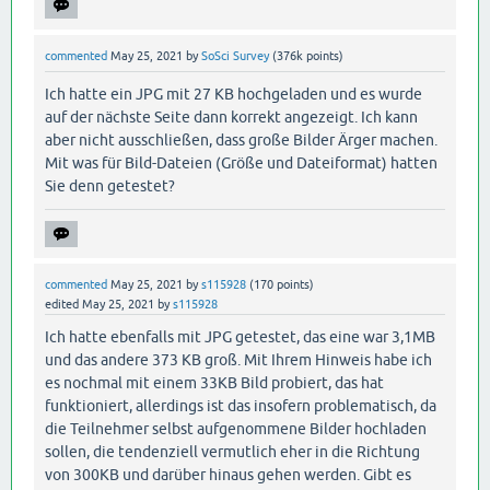
commented
May 25, 2021
by
SoSci Survey
(
376k
points)
Ich hatte ein JPG mit 27 KB hochgeladen und es wurde
auf der nächste Seite dann korrekt angezeigt. Ich kann
aber nicht ausschließen, dass große Bilder Ärger machen.
Mit was für Bild-Dateien (Größe und Dateiformat) hatten
Sie denn getestet?
commented
May 25, 2021
by
s115928
(
170
points)
edited
May 25, 2021
by
s115928
Ich hatte ebenfalls mit JPG getestet, das eine war 3,1MB
und das andere 373 KB groß. Mit Ihrem Hinweis habe ich
es nochmal mit einem 33KB Bild probiert, das hat
funktioniert, allerdings ist das insofern problematisch, da
die Teilnehmer selbst aufgenommene Bilder hochladen
sollen, die tendenziell vermutlich eher in die Richtung
von 300KB und darüber hinaus gehen werden. Gibt es