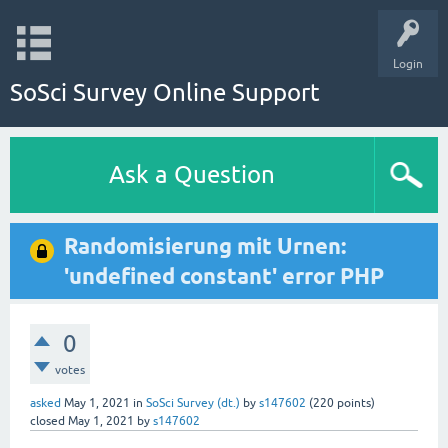
Login
SoSci Survey Online Support
Ask a Question
Randomisierung mit Urnen:
'undefined constant' error PHP
0
votes
asked
May 1, 2021
in
SoSci Survey (dt.)
by
s147602
(
220
points)
closed
May 1, 2021
by
s147602