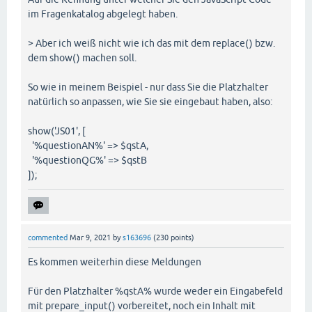
im Fragenkatalog abgelegt haben.
> Aber ich weiß nicht wie ich das mit dem replace() bzw.
dem show() machen soll.
So wie in meinem Beispiel - nur dass Sie die Platzhalter
natürlich so anpassen, wie Sie sie eingebaut haben, also:
show('JS01', [
'%questionAN%' => $qstA,
'%questionQG%' => $qstB
]);
commented
Mar 9, 2021
by
s163696
(
230
points)
Es kommen weiterhin diese Meldungen
Für den Platzhalter %qstA% wurde weder ein Eingabefeld
mit prepare_input() vorbereitet, noch ein Inhalt mit