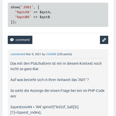
show(
'JS01'
, [

'%qstA%'
 => 
$qstA
,

'%qstB%'
 => 
$qstB
commented
Mar 9, 2021
by
s163696
(
230
points)
Das mit den Platzhaltern ist mir in diesem Kontext noch
nicht so ganz klar.
Auf was bezieht sich in Ihrer Antwort das 'JS01' ?
So sieht die Anzeige der einen Frage bei mir im PHP-Code
aus:
$questionAN = 'AN'.sprintf('%02d', $all[$i]
[1]+$quest_index);