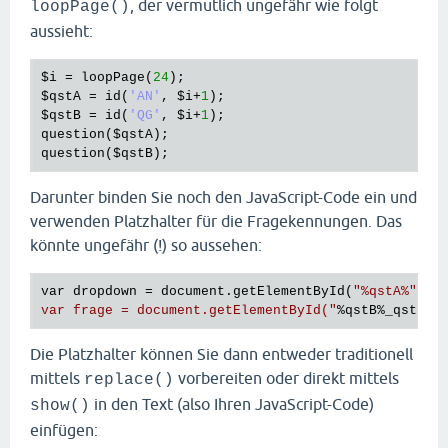
, der vermutlich ungefähr wie folgt
loopPage()
aussieht:
$i
 = 
loopPage
(
24
$qstA
 = 
id
(
'AN'
, 
$i
+
1
$qstB
 = 
id
(
'QG'
, 
$i
+
1
question
(
$qstA
question
(
$qstB
Darunter binden Sie noch den JavaScript-Code ein und
verwenden Platzhalter für die Fragekennungen. Das
könnte ungefähr (!) so aussehen:
var dropdown = document.getElementById(
"
%qstA
%"
);

var frage = document.getElementById("
%qstB
%_qst
Die Platzhalter können Sie dann entweder traditionell
mittels
vorbereiten oder direkt mittels
replace()
in den Text (also Ihren JavaScript-Code)
show()
einfügen: