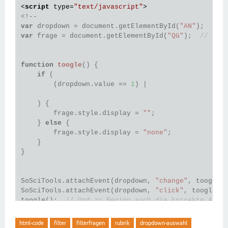
<
script
type
=
"text/javascript"
>
var
 dropdown = document.getElementById(
"AN"
);  
// 
var
 frage = document.getElementById(
"QG"
);  
// Die
function
toogle
()
 {
if
 (

        (dropdown.value == 
1
) |

    ) {

        frage.style.display = 
""
;

    } 
else
 {

        frage.style.display = 
"none"
;

    }

}

SoSciTools.attachEvent(dropdown, 
"change"
, toogle)
SoSciTools.attachEvent(dropdown, 
"click"
, toogle);
toogle();  
// Und zu Beginn auch die korrekte Anze
// -->
</
script
>
html-code
filter
filterfragen
rubrik
dropdown-auswahl