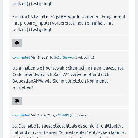
replace() festgelegt
Für den Platzhalter %qstB% wurde weder ein Eingabefeld
mit prepare_input() vorbereitet, noch ein Inhalt mit
replace() festgelegt
commented
Mar 9, 2021
by
SoSci Survey
(
376k
points)
Dann haben Sie höchstwahrscheinlich in Ihrem JavaScript-
Code irgendwo doch %qstA% verwendet und nicht
%questionAN%, wie Sie im vorletzten Kommentar
schrieben?!
commented
Mar 10, 2021
by
s163696
(
230
points)
Ja. Das habe ich ausgetauscht, als es so nicht funktioniert
hat und ich dort keinen "Schreibfehler" entdecken konnte,