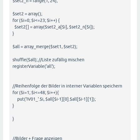
$set2_n = range(1, 24);
$set2 = array();
for ($i=0; $i<=23; $i++) {
$set2[] = array($set2_a[$i], $set2_n[$i]);
}
$all = array_merge($set1, $set2);
shuffle($all); //Liste zufällig mischen
registerVariable('all');
//Reihenfolge der Bilder in interner Variablen speichern
for ($i=1; $i<=48; $i++){
put('IV01_'.$i, $all[$i-1][0].$all[$i-1][1]);
}
}
//Bilder + Frage anzeigen