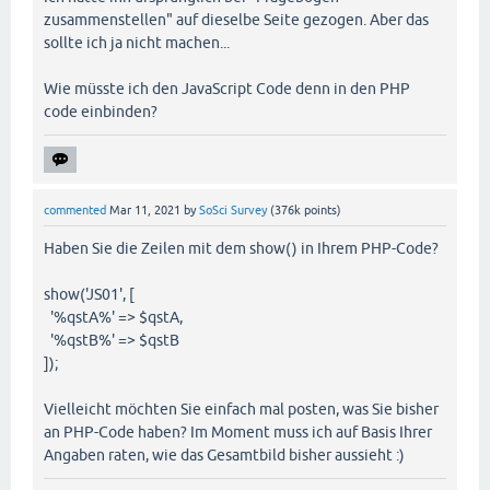
zusammenstellen" auf dieselbe Seite gezogen. Aber das
sollte ich ja nicht machen...
Wie müsste ich den JavaScript Code denn in den PHP
code einbinden?
commented
Mar 11, 2021
by
SoSci Survey
(
376k
points)
Haben Sie die Zeilen mit dem show() in Ihrem PHP-Code?
show('JS01', [
'%qstA%' => $qstA,
'%qstB%' => $qstB
]);
Vielleicht möchten Sie einfach mal posten, was Sie bisher
an PHP-Code haben? Im Moment muss ich auf Basis Ihrer
Angaben raten, wie das Gesamtbild bisher aussieht :)