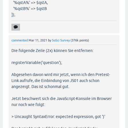
'%qstA%' => $qstA,
'%qstB%' => $qstB
]);
commented
Mar 11, 2021
by
SoSci Survey
(
376k
points)
Die folgende Zeile (2x) können Sie entfernen:
registerVariable('question');
Abgesehen davon wird mir jetzt, wenn ich den Pretest-
Link aufrufe, die Einbindung von JS01 auch schon
angezeigt. Das ist schonmal gut.
Jetzt beschwert sich die JavaScript-Konsole im Browser
nur noch wie folgt:
> Uncaught SyntaxError: expected expression, got ')'