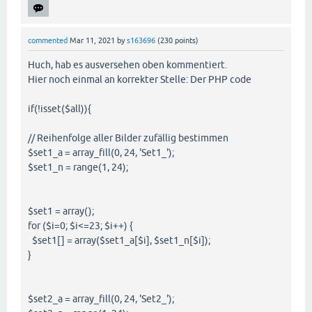
commented
Mar 11, 2021
by
s163696
(
230
points)
Huch, hab es ausversehen oben kommentiert.
Hier noch einmal an korrekter Stelle: Der PHP code
if(!isset($all)){
// Reihenfolge aller Bilder zufällig bestimmen
$set1_a = array_fill(0, 24, 'Set1_');
$set1_n = range(1, 24);
$set1 = array();
for ($i=0; $i<=23; $i++) {
$set1[] = array($set1_a[$i], $set1_n[$i]);
}
$set2_a = array_fill(0, 24, 'Set2_');