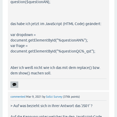
question($questionAN);
das habe ich jetzt im JavaScript (HTML Code) geändert:
var dropdown =
document.getElementById("%questionAN%");
var frage =
document.getElementById("%questionQG%_qst");
Aber ich weiß nicht wie ich das mit dem replace() bzw.
dem show() machen soll.
commented
Mar 9, 2021
by
SoSci Survey
(
376k
points)
> Auf was bezieht sich in Ihrer Antwort das 'JS01' ?
Auf die Kennung unter welcher Sie den JavaScript-Code