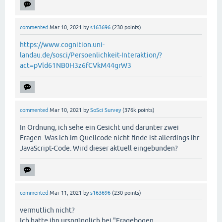
commented
Mar 10, 2021
by
s163696
(
230
points)
https://www.cognition.uni-
landau.de/sosci/Persoenlichkeit-Interaktion/?
act=pVld61NB0H3z6fCVkM44grW3
commented
Mar 10, 2021
by
SoSci Survey
(
376k
points)
In Ordnung, ich sehe ein Gesicht und darunter zwei
Fragen. Was ich im Quellcode nicht finde ist allerdings Ihr
JavaScript-Code. Wird dieser aktuell eingebunden?
commented
Mar 11, 2021
by
s163696
(
230
points)
vermutlich nicht?
Ich hatte ihn ursprünglich bei "Fragebogen