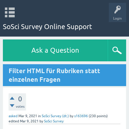
Login
SoSci Survey Online Support
Ask a Question
Filter HTML für Rubriken statt
einzelnen Fragen
0
votes
asked
Mar 9, 2021
in
SoSci Survey (dt.)
by
s163696
(
230
points)
edited
Mar 9, 2021
by
SoSci Survey