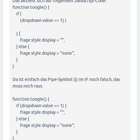
Das bezieht sich auf folgenden JavaScript-Code:
function toogle() {
if (
(dropdown.value == 1) |
) {
frage.style.display = "";
} else {
frage.style.display = "none";
}
}
Da ist einfach das Pipe-Symbol (|) im IF noch falsch, das
muss noch raus.
function toogle() {
if (dropdown.value == 1) {
frage.style.display = "";
} else {
frage.style.display = "none";
}
}