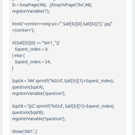
$i = loopPage(48); //loopToPage('ihx',48);
registerVariable('i');
html('<center><img src="'.$all[$i][0].$all[$i][1].'.jpg"
</center>');
if($all[$i][0] == "Set1_"){
$quest_index = 0;
} else {
$quest_index = 24;
}
$qstA = 'AN'.sprintf('%02d', $all[$i][1]+$quest_index);
question($qstA);
registerVariable('question');
$qstB = 'QG'.sprintf('%02d', $all[$i][1]+$quest_index);
question($qstB);
registerVariable('question');
show('JS01', [