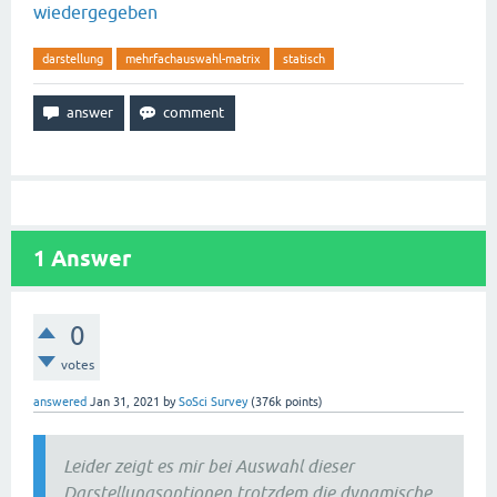
wiedergegeben
darstellung
mehrfachauswahl-matrix
statisch
1
Answer
0
votes
answered
Jan 31, 2021
by
SoSci Survey
(
376k
points)
Leider zeigt es mir bei Auswahl dieser
Darstellungsoptionen trotzdem die dynamische