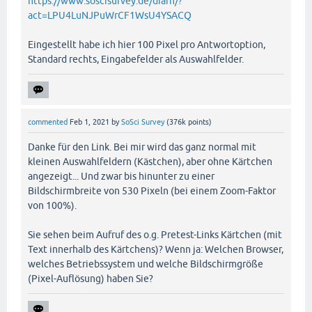
https://www.soscisurvey.de/diafh/?
act=LPU4LuNJPuWrCF1WsU4YSACQ
Eingestellt habe ich hier 100 Pixel pro Antwortoption,
Standard rechts, Eingabefelder als Auswahlfelder.
commented
Feb 1, 2021
by
SoSci Survey
(
376k
points)
Danke für den Link. Bei mir wird das ganz normal mit
kleinen Auswahlfeldern (Kästchen), aber ohne Kärtchen
angezeigt... Und zwar bis hinunter zu einer
Bildschirmbreite von 530 Pixeln (bei einem Zoom-Faktor
von 100%).
Sie sehen beim Aufruf des o.g. Pretest-Links Kärtchen (mit
Text innerhalb des Kärtchens)? Wenn ja: Welchen Browser,
welches Betriebssystem und welche Bildschirmgröße
(Pixel-Auflösung) haben Sie?