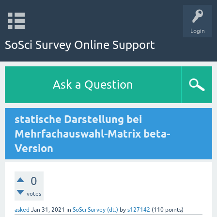
Login
SoSci Survey Online Support
Ask a Question
statische Darstellung bei
Mehrfachauswahl-Matrix beta-
Version
0
votes
asked
Jan 31, 2021
in
SoSci Survey (dt.)
by
s127142
(
110
points)