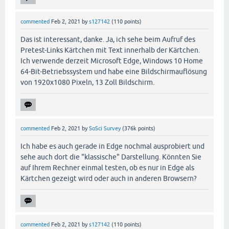
commented
Feb 2, 2021
by
s127142
(
110
points)
Das ist interessant, danke. Ja, ich sehe beim Aufruf des
Pretest-Links Kärtchen mit Text innerhalb der Kärtchen.
Ich verwende derzeit Microsoft Edge, Windows 10 Home
64-Bit-Betriebssystem und habe eine Bildschirmauflösung
von 1920x1080 Pixeln, 13 Zoll Bildschirm.
commented
Feb 2, 2021
by
SoSci Survey
(
376k
points)
Ich habe es auch gerade in Edge nochmal ausprobiert und
sehe auch dort die "klassische" Darstellung. Könnten Sie
auf Ihrem Rechner einmal testen, ob es nur in Edge als
Kärtchen gezeigt wird oder auch in anderen Browsern?
commented
Feb 2, 2021
by
s127142
(
110
points)