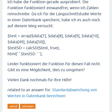
Ich habe die Funktion gerade ausprobiert. Die
Funktion funktioniert einwandfrei, wenn ich Zahlen
reinschreibe. Da ich für die Längsschnittstudie Werte
in einer Datenbank speichere, habe ich es auch noch
auf diesem Weg versucht:
$test = array($data[7], $data[8], $data[9], $data[10],
$data[49], $data[50]);
$testSD = calcSD($test, true);
html(' '.$testSD .' ');
Leider funktioniert die Funktion für diesen Fall nicht.
Gibt es eine Möglichkeit, dies zu umgehen?
Vielen Dank nochmals für Ihre Hilfe!
related to an answer for:
Standardabweichung von
Werten in Datenbank berechnen
calcsd
calcmean