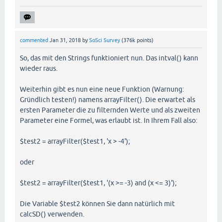
commented
Jan 31, 2018
by
SoSci Survey
(
376k
points)
So, das mit den Strings funktioniert nun. Das intval() kann
wieder raus.
Weiterhin gibt es nun eine neue Funktion (Warnung:
Gründlich testen!) namens arrayFilter(). Die erwartet als
ersten Parameter die zu filternden Werte und als zweiten
Parameter eine Formel, was erlaubt ist. In Ihrem Fall also:
$test2 = arrayFilter($test1, 'x > -4');
oder
$test2 = arrayFilter($test1, '(x >= -3) and (x <= 3)');
Die Variable $test2 können Sie dann natürlich mit
calcSD() verwenden.