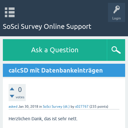
Login
SoSci Survey Online Support
Ask a Question
calcSD mit Datenbankeinträgen
0
votes
asked
Jan 30, 2018
in
SoSci Survey (dt.)
by
s027767
(
235
points)
Herzlichen Dank, das ist sehr nett.