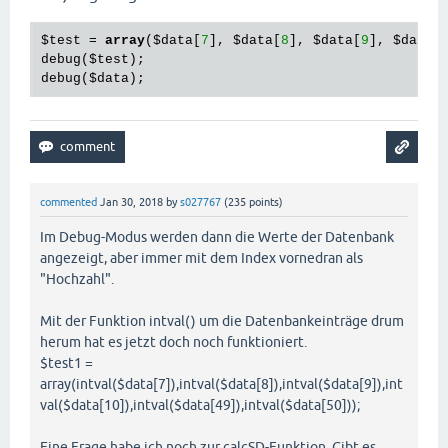
$test
 = 
array
(
$data
[
7
], 
$data
[
8
], 
$data
[
9
], 
$data
[
debug(
$test
);

debug(
$data
commented
Jan 30, 2018
by
s027767
(
235
points)
Im Debug-Modus werden dann die Werte der Datenbank
angezeigt, aber immer mit dem Index vornedran als
"Hochzahl".
Mit der Funktion intval() um die Datenbankeinträge drum
herum hat es jetzt doch noch funktioniert.
$test1 =
array(intval($data[7]),intval($data[8]),intval($data[9]),int
val($data[10]),intval($data[49]),intval($data[50]));
Eine Frage habe ich noch zur calcSD-Funktion. Gibt es