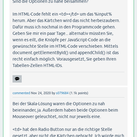
Sind die Optionen zu nahe beisammen?
Im HTML-Code fehlt ein <td></td> um das %input%
herum. Aber das Kärtchen wird das nicht herbeizaubern.
Dafür muss ich nochmal in den Programmcode gehen.
Geben Sie mir ein paar Tage... alternativ müssten Sie,
wenn es eilt, die Knöpfe per JavaScript-Code an die
gewünschte Stelle im HTML-Code verschieben. Mittels
document.getElementById() und appendChild() ist das
recht einfach möglich. Vorausgesetzt, Sie geben Ihren
Tabellen-Zellen HTML-IDs.
commented
Nov 24, 2020
by
s079684
(
1.1k
points)
Bei der Skala-Lösung waren die Optionen zu nah
beieinander, ja. Außerdem haben beide Optionen beim
Mouseover geleuchtet, nicht nur jeweils eine.
<td> hat den Radio Button nur an die richtige Stelle
gesetzt, aber nicht die Kärtchen gebracht. Ich würde mich