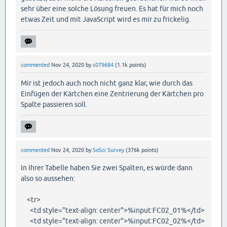
sehr über eine solche Lösung freuen. Es hat für mich noch
etwas Zeit und mit JavaScript wird es mir zu frickelig.
commented
Nov 24, 2020
by
s079684
(
1.1k
points)
Mir ist jedoch auch noch nicht ganz klar, wie durch das
Einfügen der Kärtchen eine Zentrierung der Kärtchen pro
Spalte passieren soll.
commented
Nov 24, 2020
by
SoSci Survey
(
376k
points)
In Ihrer Tabelle haben Sie zwei Spalten, es würde dann
also so aussehen:
<tr>
<td style="text-align: center">%input:FC02_01%</td>
<td style="text-align: center">%input:FC02_02%</td>