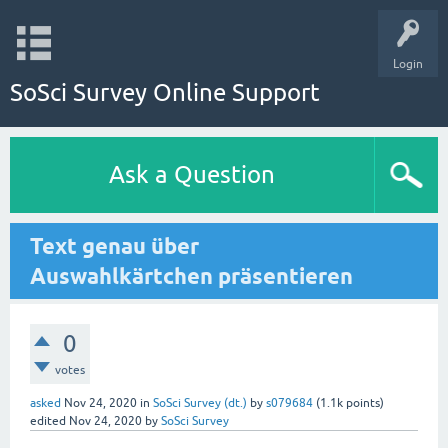
Login
SoSci Survey Online Support
Ask a Question
Text genau über
Auswahlkärtchen präsentieren
0
votes
asked
Nov 24, 2020
in
SoSci Survey (dt.)
by
s079684
(
1.1k
points)
edited
Nov 24, 2020
by
SoSci Survey