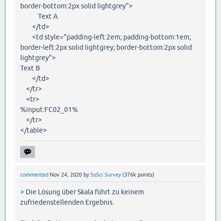
border-bottom:2px solid lightgrey">
Text A
</td>
<td style="padding-left:2em; padding-bottom:1em;
border-left:2px solid lightgrey; border-bottom:2px solid
lightgrey">
Text B
</td>
</tr>
<tr>
%input:FC02_01%
</tr>
</table>
commented
Nov 24, 2020
by
SoSci Survey
(
376k
points)
> Die Lösung über Skala führt zu keinem
zufriedenstellenden Ergebnis.