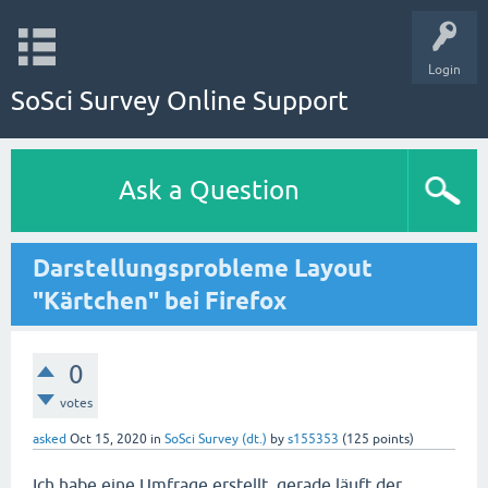
Login
SoSci Survey Online Support
Ask a Question
Darstellungsprobleme Layout
"Kärtchen" bei Firefox
0
votes
asked
Oct 15, 2020
in
SoSci Survey (dt.)
by
s155353
(
125
points)
Ich habe eine Umfrage erstellt, gerade läuft der