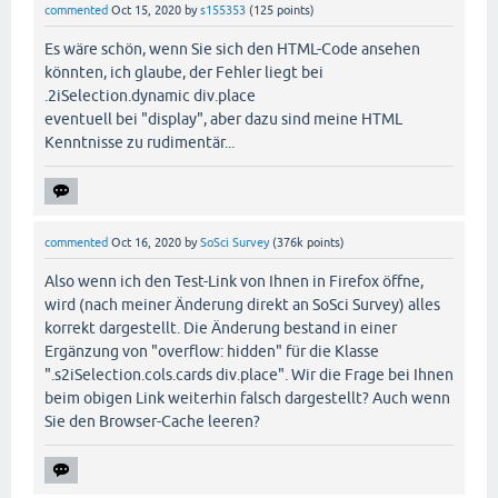
commented
Oct 15, 2020
by
s155353
(
125
points)
Es wäre schön, wenn Sie sich den HTML-Code ansehen
könnten, ich glaube, der Fehler liegt bei
.2iSelection.dynamic div.place
eventuell bei "display", aber dazu sind meine HTML
Kenntnisse zu rudimentär...
commented
Oct 16, 2020
by
SoSci Survey
(
376k
points)
Also wenn ich den Test-Link von Ihnen in Firefox öffne,
wird (nach meiner Änderung direkt an SoSci Survey) alles
korrekt dargestellt. Die Änderung bestand in einer
Ergänzung von "overflow: hidden" für die Klasse
".s2iSelection.cols.cards div.place". Wir die Frage bei Ihnen
beim obigen Link weiterhin falsch dargestellt? Auch wenn
Sie den Browser-Cache leeren?