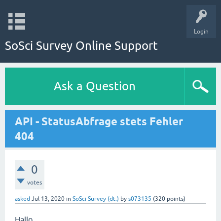
Login
SoSci Survey Online Support
Ask a Question
API - StatusAbfrage stets Fehler
404
0
votes
asked
Jul 13, 2020
in
SoSci Survey (dt.)
by
s073135
(
320
points)
Hallo,