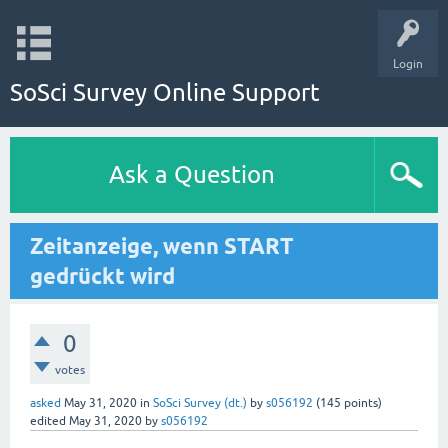
Login
SoSci Survey Online Support
Ask a Question
Zeitanzeige, wenn START
gedrückt wird
0
votes
asked
May 31, 2020
in
SoSci Survey (dt.)
by
s056192
(
145
points)
edited
May 31, 2020
by
s056192