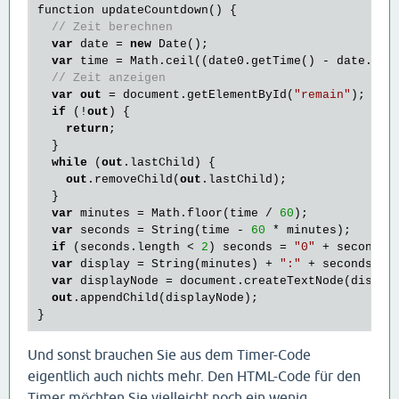
function updateCountdown() {

// Zeit berechnen
var
 date = 
new
 Date();

var
 time = Math.ceil((date0.getTime() - date.get
// Zeit anzeigen
var
out
 = document.getElementById(
"remain"
);

if
 (!
out
) {

return
;

  }

while
 (
out
.lastChild) {

out
.removeChild(
out
.lastChild);

  }

var
 minutes = Math.floor(time / 
60
);

var
 seconds = String(time - 
60
 * minutes);

if
 (seconds.length < 
2
) seconds = 
"0"
 + seconds;

var
 display = String(minutes) + 
":"
 + seconds;

var
 displayNode = document.createTextNode(display
out
.appendChild(displayNode);

Und sonst brauchen Sie aus dem Timer-Code
eigentlich auch nichts mehr. Den HTML-Code für den
Timer möchten Sie vielleicht noch ein wenig