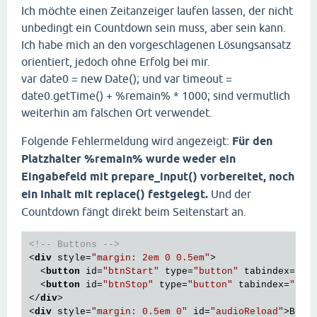
Ich möchte einen Zeitanzeiger laufen lassen, der nicht
unbedingt ein Countdown sein muss, aber sein kann.
Ich habe mich an den vorgeschlagenen Lösungsansatz
orientiert, jedoch ohne Erfolg bei mir.
var date0 = new Date(); und var timeout =
date0.getTime() + %remain% * 1000; sind vermutlich
weiterhin am falschen Ort verwendet.
Folgende Fehlermeldung wird angezeigt:
Für den
Platzhalter %remain% wurde weder ein
Eingabefeld mit prepare_input() vorbereitet, noch
ein Inhalt mit replace() festgelegt.
Und der
Countdown fängt direkt beim Seitenstart an.
<!-- Buttons -->
<
div
style
=
"margin: 2em 0 0.5em"
>
<
button
id
=
"btnStart"
type
=
"button"
tabindex
=
"50
<
button
id
=
"btnStop"
type
=
"button"
tabindex
=
"50"
</
div
>
<
div
style
=
"margin: 0.5em 0"
id
=
"audioReload"
>
Bitt