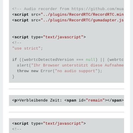
<!-- Audio recorder from https://github.com/muaz-k
<
script
src
=
"../plugins/RecordRTC/RecordRTC.min.js
<
script
src
=
"../plugins/RecordRTC/gumadapter.js"
>
<
<
script
type
=
"text/javascript"
>
"use strict"
;

if
 ((webrtcDetectedVersion === 
null
) || (webrtcDete
  alert(
"Ihr Browser unterstützt diese Aufnahme le
throw
new
 Error(
"no audio support"
);

}

var
 buttonStart = document.getElementById(
"btnStar
var
 buttonStop = document.getElementById(
"btnStop"
var
 recordRTC;

<
p
>
Verbleibende Zeit: 
<
span
id
=
"remain"
>
</
span
>
</
p
function
startRecording
(button)
 {
if
 (recordRTC) {

    recordRTC.startRecording();

<
script
type
=
"text/javascript"
>
    buttonStart.disabled = 
true
;
