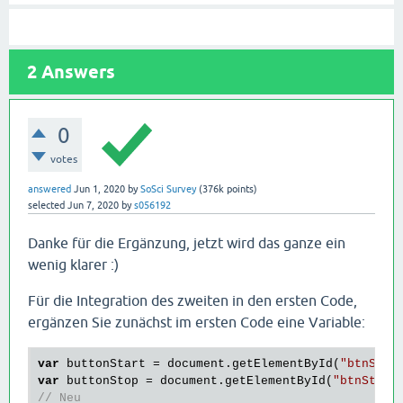
SoSciTools.attachEvent(buttonStop, 
"click"
// Countdown anzeigen
var
 date0 = 
new
var
 timeout = date0.getTime() + %remain% * 
1000
2
Answers
function
updateCountdown
()
 {
// Zeit berechnen
var
 date = 
new
 Date();

0
var
 time = Math.ceil((timeout - date.getTime() -
// Zeit anzeigen
votes
var
 out = document.getElementById(
"remain"
);

if
 (!out) {

answered
Jun 1, 2020
by
SoSci Survey
(
376k
points)
return
;

selected
Jun 7, 2020
by
s056192
}

Danke für die Ergänzung, jetzt wird das ganze ein
// -->
wenig klarer :)
</
script
>
Für die Integration des zweiten in den ersten Code,
ergänzen Sie zunächst im ersten Code eine Variable:
var
 buttonStart = document.getElementById(
"btnStar
var
 buttonStop = document.getElementById(
"btnStop"
// Neu