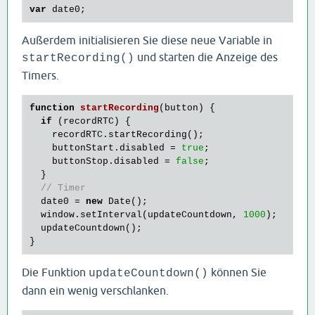
var
Außerdem initialisieren Sie diese neue Variable in
und starten die Anzeige des
startRecording()
Timers.
function
startRecording
(button)
 {
if
 (recordRTC) {

    recordRTC.startRecording();

    buttonStart.disabled = 
true
;

    buttonStop.disabled = 
false
;

  }

// Timer
  date0 = 
new
 Date();

  window.setInterval(updateCountdown, 
1000
);

  updateCountdown();

Die Funktion
können Sie
updateCountdown()
dann ein wenig verschlanken.