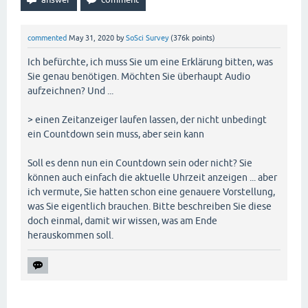
    recordRTC = 
new
 RecordRTC(stream, options);

if
 (seconds.length < 
2
) seconds = 
"0"
 + seconds;

// Enable the start button
var
 display = String(minutes) + 
":"
 + seconds;

    buttonStart.disabled = 
false
;

var
 displayNode = document.createTextNode(display
commented
May 31, 2020
by
SoSci Survey
(
376k
points)
// Remove warning
  out.appendChild(displayNode);

    document.getElementById(
"audioReload"
).style.d
Ich befürchte, ich muss Sie um eine Erklärung bitten, was
}

// Initialisierung der Weiterleitung
Sie genau benötigen. Möchten Sie überhaupt Audio
SoSciTools.attachEvent(window, 
"load"
, 
function
(evt
aufzeichnen? Und ...
function
init
()
 {
// Weiter-Knopf ausblenden (optional)
    buttonStart.disabled = 
true
;

  SoSciTools.submitButtonsHide();

> einen Zeitanzeiger laufen lassen, der nicht unbedingt
    buttonStop.disabled = 
true
;

// Zusätzlicher Timer für die Aktualisierung des
ein Countdown sein muss, aber sein kann
  window.setInterval(updateCountdown, 
1000
);

var
 mediaConstraints = {

  updateCountdown();

        video: 
false
,

Soll es denn nun ein Countdown sein oder nicht? Sie
// Timer für automatische Weiterleitung starten
        audio: 
true
können auch einfach die aktuelle Uhrzeit anzeigen ... aber
  window.setTimeout(weiter, %remain% * 
1000
);

    };

ich vermute, Sie hatten schon eine genauere Vorstellung,
// -->
was Sie eigentlich brauchen. Bitte beschreiben Sie diese
function
onError
(error)
 {
</
script
>
doch einmal, damit wir wissen, was am Ende
      alert(
"Ihr Computer oder Ihr Browser unterst
herauskommen soll.
    }

    navigator.mediaDevices.getUserMedia(mediaConst
};

SoSciTools.attachEvent(window, 
"load"
, init);

SoSciTools.attachEvent(buttonStart, 
"click"
, startR