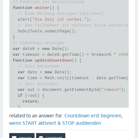
    buttonStop.disabled = 
false
;

// Funktion zur Weiterleitung
  }

function
weiter
()
 {
}

// Eine Meldung anzeigen (optional)
  alert(
"Die Zeit ist vorbei."
);

function
stopRecording
(button)
 {
// Den Teilnehmer zur nächsten Seite weiterleite
if
 (recordRTC) {

  SoSciTools.submitPage();

    recordRTC.stopRecording(onStop);

// You may want to change this to allow a new 
// Countdown anzeigen
    buttonStart.disabled = 
false
;

var
 date0 = 
new
    buttonStop.disabled = 
true
;

var
 timeout = date0.getTime() + %remain% * 
1000
  }

function
updateCountdown
()
 {
}

// Zeit berechnen
var
 date = 
new
 Date();

function
onStop
(audioURL)
 {
var
 time = Math.ceil((timeout - date.getTime() -
var
 recordedBlob = recordRTC.getBlob();

// Zeit anzeigen
// Transfer the data
var
 out = document.getElementById(
"remain"
);

    %q.id%.sendBLOB(recordedBlob);

if
 (!out) {

}

return
;

  }

function
onStream
(stream)
 {
while
 (out.lastChild) {

related to an answer for:
Countdown erst beginnen,
var
 options = {

    out.removeChild(out.lastChild);

wenn START aktiviert & STOP ausblenden
        mimeType: 
"audio/ogg"
,

  }

        audioBitsPerSecond: 
128000
var
 minutes = Math.floor(time / 
60
);

    };

var
 seconds = String(time - 
60
 * minutes);
