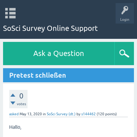
Login
SoSci Survey Online Support
Ask a Question
Pretest schließen
0
votes
asked
May 13, 2020
in
SoSci Survey (dt.)
by
s144462
(
120
points)
Hallo,