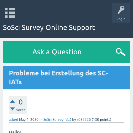
Login
SoSci Survey Online Support
Ask a Question
Probleme bei Erstellung des SC-
IATs
0
votes
asked
May 4, 2020
in
SoSci Survey (dt.)
by
s085226
(
130
points)
Hallo!