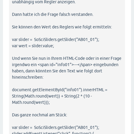
unabhängig vom Regler anzeigen.
Dann hatte ich die Frage falsch verstanden.
Sie können den Wert des Reglers wie folgt ermitteln:
var slider = SoSciSliders.getSlider("AB01_01");
var wert = slider.value;
Und wenn Sie nun in Ihrem HTML-Code oder in einer Frage
irgendwo ein <span id="info01">---</span> eingebunden
haben, dann könnten Sie den Text wie folgt dort
hineinschreiben:
document.getElementById("info01").innerHTML =
String(Math.round(wert)) + String(2 * (10 -
Math.round(wert)));
Das ganze nochmal am Stück:
var slider = SoSciSliders.getSlider("AB01_01");
slider.addEventListener("click", function() {