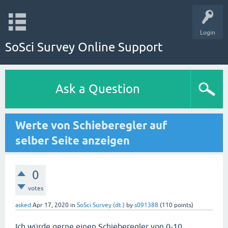
Login
SoSci Survey Online Support
Ask a Question
Werte von Schieberegler auf
selber Seite anzeigen
0
votes
asked
Apr 17, 2020
in
SoSci Survey (dt.)
by
s091388
(
110
points)
Ich würde gerne einen Schieberegler von 0-10