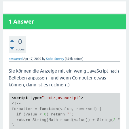
1
Answer
0
votes
answered
Apr 17, 2020
by
SoSci Survey
(
376k
points)
Sie können die Anzeige mit ein wenig JavaScript nach
Belieben anpassen - und wenn Computer etwas
können, dann ist es rechnen :)
<
script
type
=
"text/javascript"
>
<!--

formatter = 
function
(value, reversed) {

if
 (value < 
0
) 
return
""
;

return
 String(Math.round(value)) + String(
2
 * (
1
}
