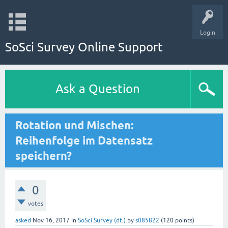
Login
SoSci Survey Online Support
Ask a Question
Rotation und Mischen:
Reihenfolge im Datensatz
speichern?
0
votes
asked
Nov 16, 2017
in
SoSci Survey (dt.)
by
s085822
(
120
points)