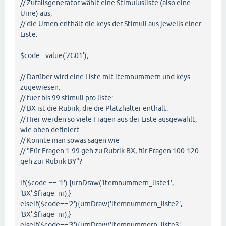
// Zufallsgenerator wählt eine Stimulusliste (also eine
Urne) aus,
// die Urnen enthält die keys der Stimuli aus jeweils einer
Liste.
$code =value('ZG01');
// Darüber wird eine Liste mit itemnummern und keys
zugewiesen.
// fuer bis 99 stimuli pro liste:
// BX ist die Rubrik, die die Platzhalter enthält.
// Hier werden so viele Fragen aus der Liste ausgewählt,
wie oben definiert.
// Könnte man sowas sagen wie
// "Für Fragen 1-99 geh zu Rubrik BX, für Fragen 100-120
geh zur Rubrik BY"?
if($code == '1') {urnDraw('itemnummern_liste1',
'BX'.$frage_nr);}
elseif($code=='2'){urnDraw('itemnummern_liste2',
'BX'.$frage_nr);}
elseif($code=='3'){urnDraw('itemnummern_liste3',