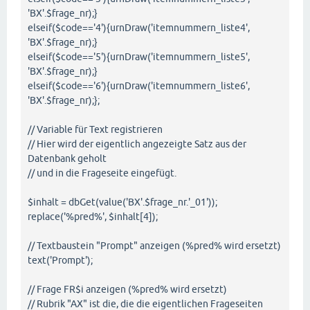
'BX'.$frage_nr);}
elseif($code=='4'){urnDraw('itemnummern_liste4',
'BX'.$frage_nr);}
elseif($code=='5'){urnDraw('itemnummern_liste5',
'BX'.$frage_nr);}
elseif($code=='6'){urnDraw('itemnummern_liste6',
'BX'.$frage_nr);};
// Variable für Text registrieren
// Hier wird der eigentlich angezeigte Satz aus der
Datenbank geholt
// und in die Frageseite eingefügt.
$inhalt = dbGet(value('BX'.$frage_nr.'_01'));
replace('%pred%', $inhalt[4]);
// Textbaustein "Prompt" anzeigen (%pred% wird ersetzt)
text('Prompt');
// Frage FR$i anzeigen (%pred% wird ersetzt)
// Rubrik "AX" ist die, die die eigentlichen Frageseiten