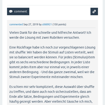
// Anzeigen, eine Frage pro Seite
$frage
 = loopPage(
$order
commented
Sep 27, 2019
by
s068921
(
150
points)
Vielen Dank für die schnelle und hilfreiche Antwort! Ich
werde die Lösung mit zwei Rubriken versuchen.
Eine Rückfrage habe ich noch zur vorgeschlagenen Lösung
mit shuffle: Wir haben die Stimuli auf Listen verteilt, weil
sie so balanciert werden können. Für jedes (Stimulus)item
gibt es sechs verschiedene Bedingungen. In jeder Liste
kommt jedes Item aber nur einmal vor, in jeweils einer
anderen Bedingung. - Und das ganze zweimal, weil wir die
Stimuli zweier Experimente miteinander mischen.
Es schien mir sehr kompliziert, diese Auswahl über shuffle
zu treffen, und dann auch noch sicherzustellen, dass am
Ende alle Sätze, Bedingungen und Experimente gleich
häufig gezeigt werden. Aber vielleicht täusche ich mich,