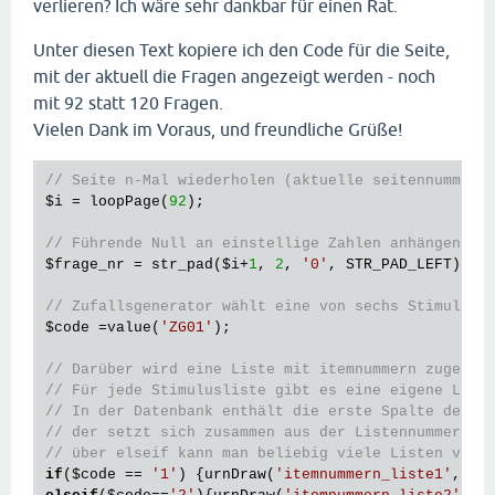
verlieren? Ich wäre sehr dankbar für einen Rat.
Unter diesen Text kopiere ich den Code für die Seite,
mit der aktuell die Fragen angezeigt werden - noch
mit 92 statt 120 Fragen.
Vielen Dank im Voraus, und freundliche Grüße!
// Seite n-Mal wiederholen (aktuelle seitennummer 
$i
 = loopPage(
92
);

// Führende Null an einstellige Zahlen anhängen 
$frage_nr
 = str_pad(
$i
+
1
, 
2
, 
'0'
, STR_PAD_LEFT);

// Zufallsgenerator wählt eine von sechs Stimulusl
$code
 =value(
'ZG01'
);

// Darüber wird eine Liste mit itemnummern zugewie
// Für jede Stimulusliste gibt es eine eigene List
// In der Datenbank enthält die erste Spalte den k
// der setzt sich zusammen aus der Listennummer un
// über elseif kann man beliebig viele Listen verw
if
(
$code
 == 
'1'
) {urnDraw(
'itemnummern_liste1'
, 
'P