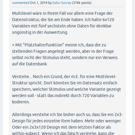
commented
Oct 1, 2019
by
SoSci Survey
(
376k
points)
Multilevel wäre in Ihrem Fall vor allem eine Frage der
Datenstruktur, die Sie am Ende haben. Ich halte 6x120
Variablen mit fünf sechsteln ohne Daten für denkbar
ungünstig in der Auswertung.
> Mit "Platzhalterfunktion" meine ich, dass die zu
stellenden Fragen angelegt werden, aber in der Frage
selbst nicht der Stimulus steht, sondern nur ein Verweis
auf die Datenbank.
Verstehe... Noch ein Grund, der m.E. für eine Multilevel-
Struktur spricht. Dort könnten Sie im Datensatz einfach
speichern, welcher Stimulus und welche Variante gezeigt
werden soll - statt das indirekt durch 720 Variablen zu
kodieren.
Allerdings verstehe ich Sie bisher auch so, dass Sie ein 2x3-
Design für jedes einzelne Item haben. Mehr oder weniger.
Oder ein 2x3x120 Design mit dem letzten Faktor als
within-subject. Wenn ich das falsch verstehe, kann die