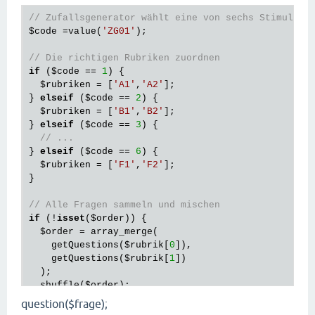
// Zufallsgenerator wählt eine von sechs Stimulusl
$code
 =value(
'ZG01'
);

// Die richtigen Rubriken zuordnen
if
 (
$code
 == 
1
) {

$rubriken
 = [
'A1'
,
'A2'
];

} 
elseif
 (
$code
 == 
2
) {

$rubriken
 = [
'B1'
,
'B2'
];

} 
elseif
 (
$code
 == 
3
) {

// ...
} 
elseif
 (
$code
 == 
6
) {

$rubriken
 = [
'F1'
,
'F2'
];

}

// Alle Fragen sammeln und mischen
if
 (!
isset
(
$order
)) {

$order
 = array_merge(

    getQuestions(
$rubrik
[
0
]),

    getQuestions(
$rubrik
[
1
])

  );

  shuffle(
$order
);

  registerVariable(
$order
);

question($frage);
}
