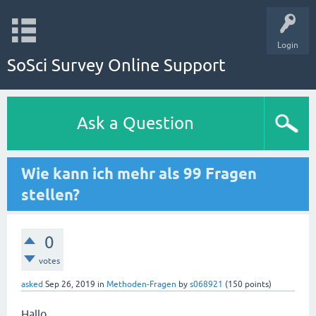
Login
SoSci Survey Online Support
Ask a Question
Wie kann ich mehr als 99 Fragen
stellen?
0
votes
asked
Sep 26, 2019
in
Methoden-Fragen
by
s068921
(
150
points)
Hallo,