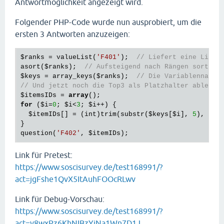
Antwortmöglichkeit angezeigt wird.
Folgender PHP-Code wurde nun ausprobiert, um die
ersten 3 Antworten anzuzeigen:
$ranks
 = valueList(
'F401'
);  
// Liefert eine Liste
asort(
$ranks
);  
// Aufsteigend nach Rängen sortier
$keys
 = array_keys(
$ranks
);  
// Die Variablennamen
// Und jetzt noch die Top3 als Platzhalter ablegen
$itemsIDs
 = 
array
for
 (
$i
=
0
; 
$i
<
3
; 
$i
++) {

$itemIDs
[] = (int)trim(substr(
$keys
[
$i
], 
5
), 
'0'
)
}

question(
'F402'
, 
$itemIDs
Link für Pretest:
https://www.soscisurvey.de/test168991/?
act=jgFshe1QvX5ItAuhFOOcRLwv
Link für Debug-Vorschau:
https://www.soscisurvey.de/test168991/?
act=v8wxPz6KhNIBzYiNa1Wn7D1J