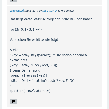
commented
Sep 2, 2019
by
SoSci Survey
(
376k
points)
Das liegt daran, dass Sie folgende Zeile im Code haben:
for ($i=0; $i<3; $i++) {
Versuchen Sie es bitte wie folgt:
// etc.
$keys = array_keys($ranks); // Die Variablennamen
extrahieren
$keys = array_slice($keys, 0, 3);
$itemsIDs = array();
foreach ($keys as $key) [
$itemIDs[] = (int)trim(substr($key, 5), '0');
}
question('F402', $itemIDs);