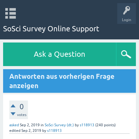
Login
SoSci Survey Online Support
Ask a Question
Antworten aus vorherigen Frage
anzeigen
0
votes
asked
Sep 2, 2019
in
SoSci Survey (dt.)
by
s118913
(
240
points)
edited
Sep 2, 2019
by
s118913