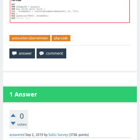
antworten-übernehmen
php-code
1
Answer
0
votes
answered
Sep 2, 2019
by
SoSci Survey
(
376k
points)