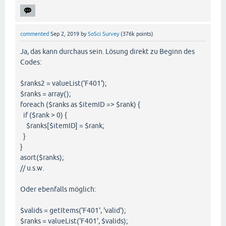
commented
Sep 2, 2019
by
SoSci Survey
(
376k
points)
Ja, das kann durchaus sein. Lösung direkt zu Beginn des
Codes:
$ranks2 = valueList('F401');
$ranks = array();
foreach ($ranks as $itemID => $rank) {
if ($rank > 0) {
$ranks[$itemID] = $rank;
}
}
asort($ranks);
// u.s.w.
Oder ebenfalls möglich:
$valids = getItems('F401', 'valid');
$ranks = valueList('F401', $valids);