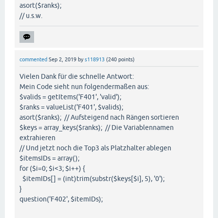
asort($ranks);
// u.s.w.
commented
Sep 2, 2019
by
s118913
(
240
points)
Vielen Dank für die schnelle Antwort:
Mein Code sieht nun folgendermaßen aus:
$valids = getItems('F401', 'valid');
$ranks = valueList('F401', $valids);
asort($ranks); // Aufsteigend nach Rängen sortieren
$keys = array_keys($ranks); // Die Variablennamen
extrahieren
// Und jetzt noch die Top3 als Platzhalter ablegen
$itemsIDs = array();
for ($i=0; $i<3; $i++) {
$itemIDs[] = (int)trim(substr($keys[$i], 5), '0');
}
question('F402', $itemIDs);