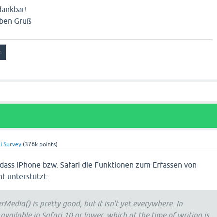
dankbar!
eben Gruß
i Survey
(
376k
points)
 dass iPhone bzw. Safari die Funktionen zum Erfassen von
ht unterstützt:
Media() is pretty good, but it isn't yet everywhere. In
t available in Safari 10 or lower, which at the time of writing is