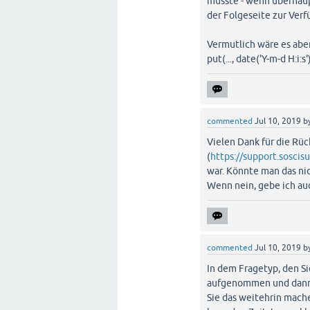
müsste - wenn überhaup
der Folgeseite zur Verf
Vermutlich wäre es aber 
put(..., date('Y-m-d H:i:
commented
Jul 10, 2019
b
Vielen Dank für die Rück
(
https://support.sosci
war. Könnte man das ni
Wenn nein, gebe ich auc
commented
Jul 10, 2019
b
In dem Fragetyp, den Si
aufgenommen und dann a
Sie das weitehrin mache