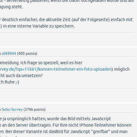
t - serverseitig passieren, wenn die Datei hochgeladen wurde und auf
ügung steht.
deutlich einfacher, die aktuelle Zeit (auf der Folgeseite) einfach mit
s')) in eine interne Variable zu speichern.
y
s068944
(
400
points)
meldung. Ich frage so speziell, weil es hier
survey.de/?qa=11661/konnen-teilnehmer-ein-foto-uploaden
) möglich
cht auch da umsetzen?
h Ruhe ;-)
y
SoSci Survey
(
376k
points)
e ja ursprünglich hatten, wurde das Bild mittels JavaScript
n den Server übertragen. Für Ihre nicht iPhone-Teilnehmer können
n. Bei dieser Variante ist dasBild für JavaScript "greifbar" und man