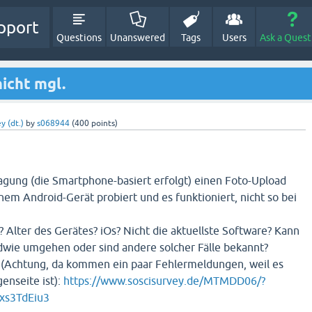
pport
Questions
Unanswered
Tags
Users
Ask a Quest
icht mgl.
y (dt.)
by
s068944
(
400
points)
agung (die Smartphone-basiert erfolgt) einen Foto-Upload
inem Android-Gerät probiert und es funktioniert, nicht so bei
 Alter des Gerätes? iOs? Nicht die aktuellste Software? Kann
wie umgehen oder sind andere solcher Fälle bekannt?
nk (Achtung, da kommen ein paar Fehlermeldungen, weil es
enseite ist):
https://www.soscisurvey.de/MTMDD06/?
xs3TdEiu3