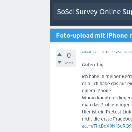
SoSci Survey Online Su
Foto-upload mit iPhone n
asked
Jul 3, 2019
in
SoSci Surve
0
votes
Guten Tag,
ich habe in meiner Befr
drin. Ich habe das auf e
einem iPhone.
Woran könnte es liegen?
man das Problem irgend
Hier ist ein Pretest-Li
nicht die erste Fragebog
act=uThcBoX9NfSqRQ9