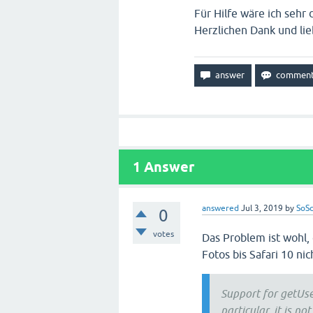
Für Hilfe wäre ich sehr 
Herzlichen Dank und li
1
Answer
answered
Jul 3, 2019
by
SoSc
0
votes
Das Problem ist wohl,
Fotos bis Safari 10 nic
Support for getUser
particular, it is no