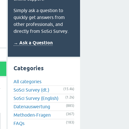
Simply ask a question to
quickly get answers from
other professionals, and
directly from SoSci Survey.
→ Ask a Question
Categories
All categories
(15.4k)
SoSci Survey (dt.)
(1.2k)
SoSci Survey (English)
(885)
Datenauswertung
(367)
Methoden-Fragen
(183)
FAQs