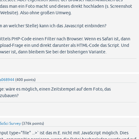
dass man ein Foto macht und dieses direkt hochladen (s. Screenshot
n Website). Also ohne großen Umweg.
m an welcher Stelle) kann ich das Javascript einbinden?
ttels PHP-Code einen Filter nach Browser. Wenn es Safari ist, dann
pload-Frage ein und direkt darunter als HTML-Code das Script. Und
wser ist, dann bleibem Sie bei der bisherigen Variante.
s068944
(
400
points)
ge: wäre es möglich, einen Zeitstempel auf dem Foto, das
nzubauen?
SoSci Survey
(
376k
points)
nput type="file" ...>` ist das m.E. nicht mit JavaScript möglich. Dies