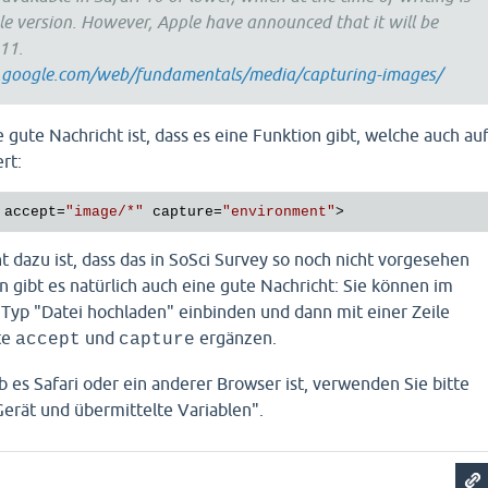
able version. However, Apple have announced that it will be
 11.
s.google.com/web/fundamentals/media/capturing-images/
e gute Nachricht ist, dass es eine Funktion gibt, welche auch au
rt:
accept
=
"image/*"
capture
=
"environment"
>
t dazu ist, dass das in SoSci Survey so noch nicht vorgesehen
en gibt es natürlich auch eine gute Nachricht: Sie können im
 Typ "Datei hochladen" einbinden und dann mit einer Zeile
te
und
ergänzen.
accept
capture
 es Safari oder ein anderer Browser ist, verwenden Sie bitte
erät und übermittelte Variablen".