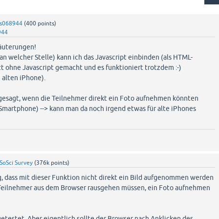
s068944
(
400
points)
944
läuterungen!
an welcher Stelle) kann ich das Javascript einbinden (als HTML-
zt ohne Javascript gemacht und es funktioniert trotzdem :-)
alten iPhone).
gesagt, wenn die Teilnehmer direkt ein Foto aufnehmen könnten
martphone) --> kann man da noch irgend etwas für alte iPhones
SoSci Survey
(
376k
points)
ig, dass mit dieser Funktion nicht direkt ein Bild aufgenommen werden
 Teilnehmer aus dem Browser rausgehen müssen, ein Foto aufnehmen
getestet. Aber eigentlich sollte der Browser nach Anklicken des