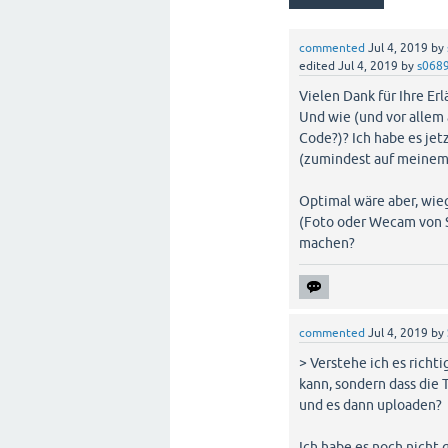
commented
Jul 4, 2019
by
edited
Jul 4, 2019
by
s068
Vielen Dank für Ihre Er
Und wie (und vor allem 
Code?)? Ich habe es jet
(zumindest auf meinem 
Optimal wäre aber, wie
(Foto oder Wecam von S
machen?
commented
Jul 4, 2019
by
> Verstehe ich es richt
kann, sondern dass die
und es dann uploaden?
Ich habe es noch nicht 