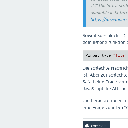
still the latest st
available in Safari
https://developer
Soweit so schlecht. Di
dem iPhone funktionie
<
input
type
=
"file"
Die schlechte Nachrich
ist. Aber zur schlecht
Safari eine Frage vom
JavaScript die Attribu
Um herauszufinden, ob
eine Frage vom Typ "G