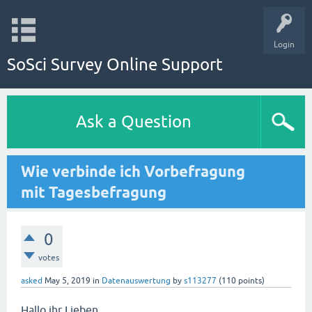
Login
SoSci Survey Online Support
Ask a Question
Wie verbinde ich Vorbefragung
mit Tagesbefragung
0
votes
asked
May 5, 2019
in
Datenauswertung
by
s113277
(
110
points)
Hallo ihr Lieben,