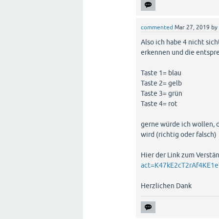
commented
Mar 27, 2019
by
Also ich habe 4 nicht sic
erkennen und die entspre
Taste 1= blau
Taste 2= gelb
Taste 3= grün
Taste 4= rot
gerne würde ich wollen, 
wird (richtig oder falsch)
Hier der Link zum Verstä
act=K47kE2cT2rAf4KE1e
Herzlichen Dank