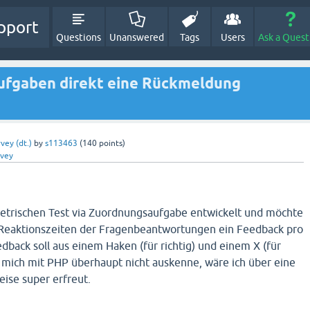
pport
Questions
Unanswered
Tags
Users
Ask a Quest
ufgaben direkt eine Rückmeldung
vey (dt.)
by
s113463
(
140
points)
rvey
etrischen Test via Zuordnungsaufgabe entwickelt und möchte
Reaktionszeiten der Fragenbeantwortungen ein Feedback pro
back soll aus einem Haken (für richtig) und einem X (für
h mich mit PHP überhaupt nicht auskenne, wäre ich über eine
eise super erfreut.