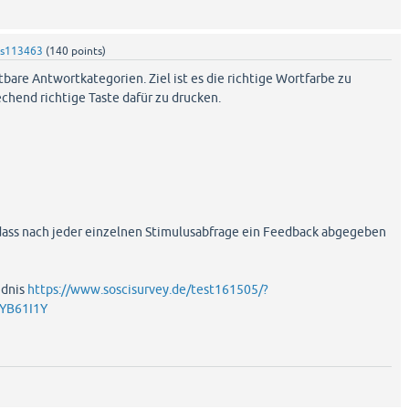
s113463
(
140
points)
htbare Antwortkategorien. Ziel ist es die richtige Wortfarbe zu
chend richtige Taste dafür zu drucken.
dass nach jeder einzelnen Stimulusabfrage ein Feedback abgegeben
ndnis
https://www.soscisurvey.de/test161505/?
YB61I1Y