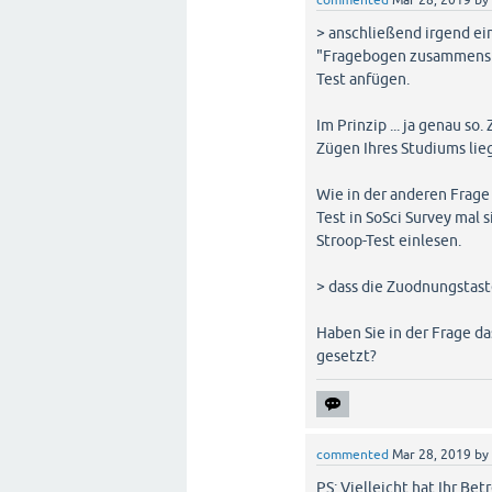
commented
Mar 28, 2019
by
> anschließend irgend ei
"Fragebogen zusammenste
Test anfügen.
Im Prinzip ... ja genau so
Zügen Ihres Studiums lieg
Wie in der anderen Frage
Test in SoSci Survey mal s
Stroop-Test einlesen.
> dass die Zuodnungstast
Haben Sie in der Frage da
gesetzt?
commented
Mar 28, 2019
by
PS: Vielleicht hat Ihr Be