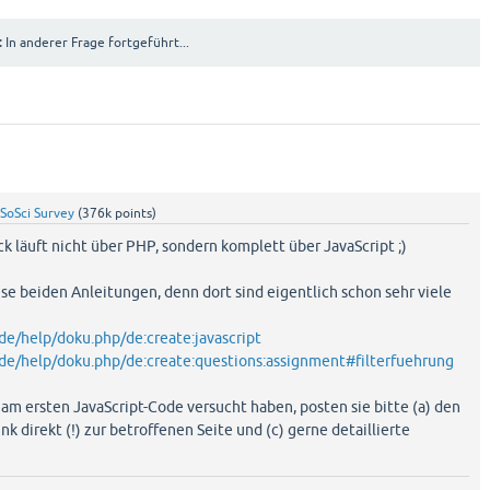
:
In anderer Frage fortgeführt...
SoSci Survey
(
376k
points)
k läuft nicht über PHP, sondern komplett über JavaScript ;)
ese beiden Anleitungen, denn dort sind eigentlich schon sehr viele
de/help/doku.php/de:create:javascript
.de/help/doku.php/de:create:questions:assignment#filterfuehrung
n am ersten JavaScript-Code versucht haben, posten sie bitte (a) den
nk direkt (!) zur betroffenen Seite und (c) gerne detaillierte