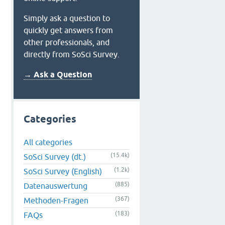
Simply ask a question to
quickly get answers from
other professionals, and
directly from SoSci Survey.
→ Ask a Question
Categories
All categories
(15.4k)
SoSci Survey (dt.)
(1.2k)
SoSci Survey (English)
(885)
Datenauswertung
(367)
Methoden-Fragen
(183)
FAQs