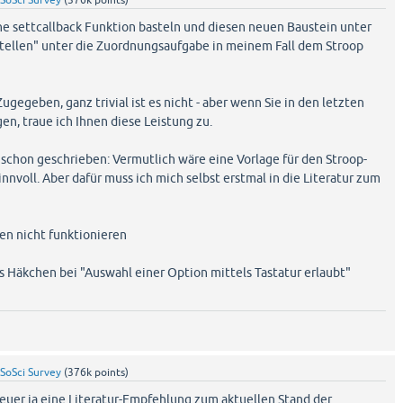
SoSci Survey
(
376k
points)
ne settcallback Funktion basteln und diesen neuen Baustein unter
llen" unter die Zuordnungsaufgabe in meinem Fall dem Stroop
. Zugegeben, ganz trivial ist es nicht - aber wenn Sie in den letzten
en, traue ich Ihnen diese Leistung zu.
 schon geschrieben: Vermutlich wäre eine Vorlage für den Stroop-
innvoll. Aber dafür muss ich mich selbst erstmal in die Literatur zum
en nicht funktionieren
s Häkchen bei "Auswahl einer Option mittels Tastatur erlaubt"
SoSci Survey
(
376k
points)
treuer ja eine Literatur-Empfehlung zum aktuellen Stand der