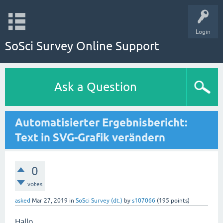
Login
SoSci Survey Online Support
Ask a Question
Automatisierter Ergebnisbericht:
Text in SVG-Grafik verändern
0
votes
asked
Mar 27, 2019
in
SoSci Survey (dt.)
by
s107066
(
195
points)
Hallo,