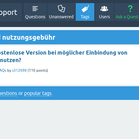
pport
Questions
Unanswered
Tags
Users
Ask a Quest
d nutzungsgebühr
kostenlose Version bei möglicher Einbindung von
 nutzen?
AQs
by
s312698
(
110
points)
questions
or
popular tags
.