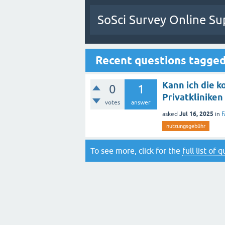
SoSci Survey Online Su
Recent questions tagge
Kann ich die 
0
1
Privatkliniken
votes
answer
Jul 16, 2025
asked
in
F
nutzungsgebühr
To see more, click for the
full list of 