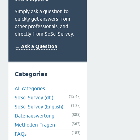
Simply ask a question to
quickly get answers from
other professionals, and
directly from SoSci Survey.
→ Ask a Question
Categories
All categories
(15.4k)
SoSci Survey (dt.)
(1.2k)
SoSci Survey (English)
(885)
Datenauswertung
(367)
Methoden-Fragen
(183)
FAQs