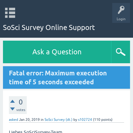
Login
SoSci Survey Online Support
Ask a Question
Fatal error: Maximum execution
time of 5 seconds exceeded
0
votes
asked
Jan 20, 2019
in
SoSci Survey (dt.)
by
s102724
(
110
points)
Liebes SoSciSurvey-Team,