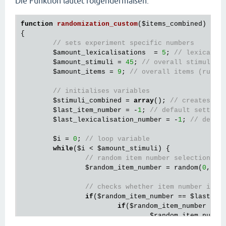
Die Funktion lautet folgendermaßen:
function
randomization_custom
(
$items_combined
)
{
// sets experiment specific numbers
$amount_lexicalisations
  = 
5
; 
// lexicalis
$amount_stimuli
 = 
45
; 
// overall stimuli
$amount_items
 = 
9
; 
// overall items (rubri
// initialises variables
$stimuli_combined
 = 
array
(); 
// creates ar
$last_item_number
 = -
1
; 
// default setting
$last_lexicalisation_number
 = -
1
; 
// defau
$i
 = 
0
; 
// loop variable
while
(
$i
 < 
$amount_stimuli
) {

// random item number selection
$random_item_number
 = random(
0
, (
$
// checks whether item number is d
if
(
$random_item_number
 == 
$last_it
if
(
$random_item_number
 == 
$random_item_numbe
			}
