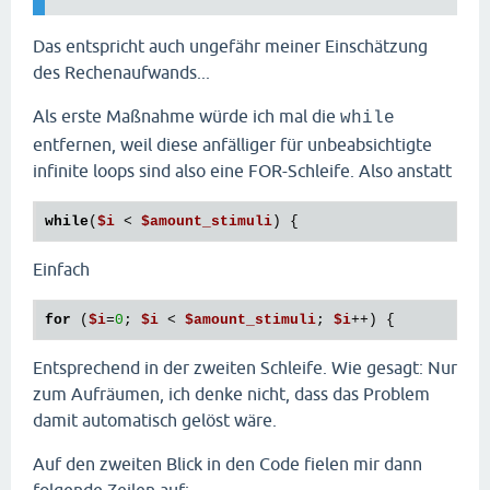
Das entspricht auch ungefähr meiner Einschätzung
des Rechenaufwands...
Als erste Maßnahme würde ich mal die
while
entfernen, weil diese anfälliger für unbeabsichtigte
infinite loops sind also eine FOR-Schleife. Also anstatt
while
(
$i
 < 
$amount_stimuli
Einfach
for
 (
$i
=
0
; 
$i
 < 
$amount_stimuli
; 
$i
Entsprechend in der zweiten Schleife. Wie gesagt: Nur
zum Aufräumen, ich denke nicht, dass das Problem
damit automatisch gelöst wäre.
Auf den zweiten Blick in den Code fielen mir dann
folgende Zeilen auf: