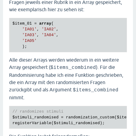
Fragen jeweils einer Rubrik in ein Array gespeichert,
wie exemplarisch hier zu sehen ist:
$item_01
 = 
array
(

'IA01'
, 
'IA02'
,

'IA03'
, 
'IA04'
,

'IA05'
Alle dieser Arrays werden wiederum in ein weitere
Array gespeichert (
). Für die
$items_combined
Randomisierung habe ich eine Funktion geschrieben,
die ein Array mit den randomisierten Fragen
zurückgibt und als Argument
$items_combined
nimmt.
// randomizes stimuli
$stimuli_randomised
 = randomization_custom(
$items_
registerVariable(
$stimuli_randomised