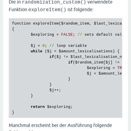
Die in
verwendete
randomization_custom()
else
 {

Funktion
ist folgende:
exploreItem()
$random_item_numbe
			}

		}	

function
exploreItem
(
$random_item
, 
$last_lexicalis
$random_item
 = 
$items_combined
[
$ra
{

$exploring
 = 
FALSE
; 
//
sets
default
value
// random lexicalisation number se
$random_lexicalisation_number
 = ra
$j
 = 
0
; 
//
loop
variable
while
 (
$j
 < 
$amount_lexicalisations
) {

// checks whether lexicalisation n
if
(
$j
 != 
$last_lexicalisation_numb
if
(
$random_lexicalisation_number
 =
if
(
$random_item
[
$j
] != 
'N/
if
(
$random_lexicalisation_
$exploring
 = 
TRUE
;

$random_lexicalisa
$j
 = 
$amount_lexic
 			}

			}

else
 {

		}

$random_lexicalisa
$j
++;

 			}

	}

 		}

return
$exploring
;

// checks whether position of lexi
if
 (
$random_item
[
$random_lexicalis
Manchmal erscheint bei der Ausführung folgende
$search
 = 
TRUE
; 
// loop va