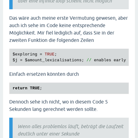
aber eine infinite loop scheint nicht möglich
// adds selected stimulus to stimu
		array_push(
$stimuli_combined
, 
$que
Das wäre auch meine erste Vermutung gewesen, aber
// erases used-up element from ori
auch ich sehe im Code keine entsprechende
$items_combined
[
$random_item_numbe
Möglichkeit. Mir fiel lediglich auf, dass Sie in der
zweiten Funktion die folgenden Zeilen
// saves current item and lexicali
$last_item_number
 = 
$random_item_n
$last_lexicalisation_number
 = 
$ran
$exploring
 = 
TRUE
$j
 = 
$amount_lexicalisations
; 
//
enables
early
ter
// increment loop counter
$i
++; 

Einfach ersetzen könnten durch
	}

return
TRUE
return
$stimuli_combined
;

Dennoch sehe ich nicht, wo in diesem Code 5
Sekunden lang gerechnet werden sollte.
Wenn alles problemlos läuft, beträgt die Laufzeit
deutlich unter einer Sekunde