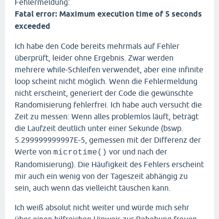
Fehlermeldung:
while
 (
$search
 == 
TRUE
) {

// checks whether 
Fatal error: Maximum execution time of 5 seconds
if
 (exploreItem(
$r
exceeded
$search
 = 
				}

Ich habe den Code bereits mehrmals auf Fehler
// no other lexica
überprüft, leider ohne Ergebnis. Zwar werden
else
 { 

// changes
mehrere while-Schleifen verwendet, aber eine infinite
if
 (
$rando
loop scheint nicht möglich. Wenn die Fehlermeldung
$r
nicht erscheint, generiert der Code die gewünschte
					}

Randomisierung fehlerfrei. Ich habe auch versucht die
else
 {

$r
Zeit zu messen: Wenn alles problemlos läuft, beträgt
					}

die Laufzeit deutlich unter einer Sekunde (bswp.
// checks 
5.299999999997E-5, gemessen mit der Differenz der
if
 (
$rando
Werte von
vor und nach der
if
microtime()
Randomisierung). Die Häufigkeit des Fehlers erscheint
						}

mir auch ein wenig von der Tageszeit abhängig zu
el
sein, auch wenn das vielleicht täuschen kann.
						}	

Ich weiß absolut nicht weiter und würde mich sehr
					}

				}
