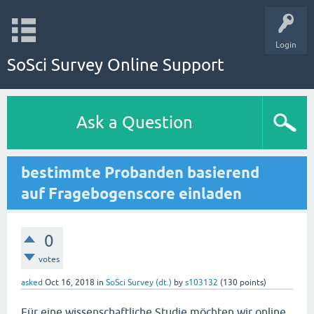
Login
SoSci Survey Online Support
Ask a Question
bestimmte Probanden basierend
auf Fragebogenscore einladen
0
votes
asked
Oct 16, 2018
in
SoSci Survey (dt.)
by
s103132
(
130
points)
Für eine wissenschaftliche Studie möchten wir online