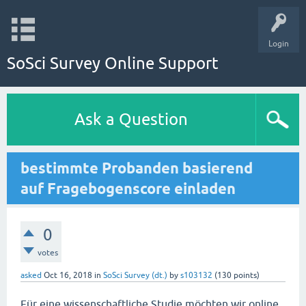
Login
SoSci Survey Online Support
Ask a Question
bestimmte Probanden basierend
auf Fragebogenscore einladen
0
votes
asked
Oct 16, 2018
in
SoSci Survey (dt.)
by
s103132
(
130
points)
Für eine wissenschaftliche Studie möchten wir online