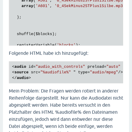
array
(
'A501'
, 
'0_4SekMinus2STPlus1Silbe.mp3'
),

array
(
'A601'
, 
'0_4SekMinus2STPlus1Silbe.mp3'
),

  );

  shuffle(
$blocks
);

  registerVariable(
'blocks'
);

}

Folgende HTML habe ich hinzugefügt:
$i
 = loopPage(count(
$blocks
));

<
audio
id
=
"audio_with_controls"
preload
=
"auto"
con
<
source
src
=
"%audiofile%"
 " 
type
=
"audio/mpeg"
/>
html(
'<p><mp3 src="'
.
$blocks
[
$i
][
1
].
'" alt=""></p>
</
audio
>
question(
$blocks
[
$i
][
0
Mein Problem: Die Fragen werden rotiert in anderer
Reihenfolge dargestellt. Nur kann die Audiodatei nicht
abgespielt werden. Habe bereits versucht in den
Platzhalter des HTML %audiofile% den Dateinamen
einzufügen, jedoch wird dann entweder nur diese
Datei abgespielt, wenn ich beide einfüge, werden