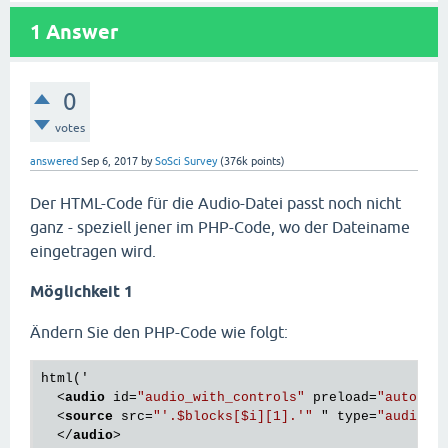
1
Answer
0
votes
answered
Sep 6, 2017
by
SoSci Survey
(
376k
points)
Der HTML-Code für die Audio-Datei passt noch nicht
ganz - speziell jener im PHP-Code, wo der Dateiname
eingetragen wird.
Möglichkeit 1
Ändern Sie den PHP-Code wie folgt:
html('

<
audio
id
=
"audio_with_controls"
preload
=
"auto"
c
<
source
src
=
"'.$blocks[$i][1].'"
 " 
type
=
"audio/m
</
audio
>