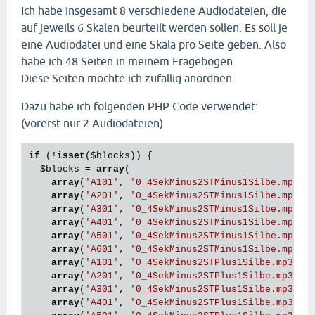
Ich habe insgesamt 8 verschiedene Audiodateien, die
auf jeweils 6 Skalen beurteilt werden sollen. Es soll je
eine Audiodatei und eine Skala pro Seite geben. Also
habe ich 48 Seiten in meinem Fragebogen.
Diese Seiten möchte ich zufällig anordnen.
Dazu habe ich folgenden PHP Code verwendet:
(vorerst nur 2 Audiodateien)
if
 (!
isset
(
$blocks
)) {

$blocks
 = 
array
( 

array
(
'A101'
, 
'0_4SekMinus2STMinus1Silbe.mp3'
),
array
(
'A201'
, 
'0_4SekMinus2STMinus1Silbe.mp3'
),
array
(
'A301'
, 
'0_4SekMinus2STMinus1Silbe.mp3'
),
array
(
'A401'
, 
'0_4SekMinus2STMinus1Silbe.mp3'
),
array
(
'A501'
, 
'0_4SekMinus2STMinus1Silbe.mp3'
),
array
(
'A601'
, 
'0_4SekMinus2STMinus1Silbe.mp3'
),
array
(
'A101'
, 
'0_4SekMinus2STPlus1Silbe.mp3'
),

array
(
'A201'
, 
'0_4SekMinus2STPlus1Silbe.mp3'
),

array
(
'A301'
, 
'0_4SekMinus2STPlus1Silbe.mp3'
),

array
(
'A401'
, 
'0_4SekMinus2STPlus1Silbe.mp3'
),
