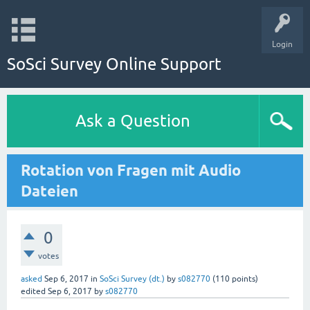
Login
SoSci Survey Online Support
Ask a Question
Rotation von Fragen mit Audio
Dateien
0
votes
asked
Sep 6, 2017
in
SoSci Survey (dt.)
by
s082770
(
110
points)
edited
Sep 6, 2017
by
s082770