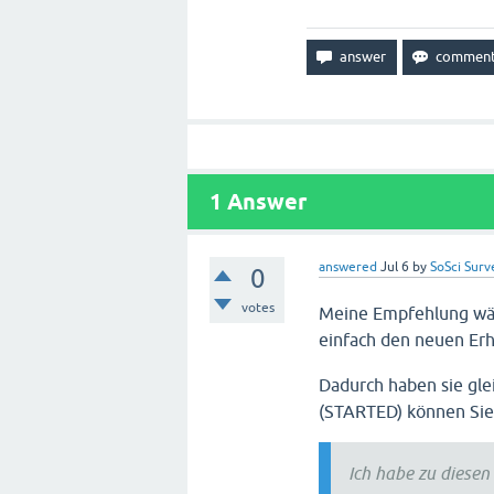
1
Answer
answered
Jul 6
by
SoSci Surv
0
votes
Meine Empfehlung wär
einfach den neuen Er
Dadurch haben sie gle
(STARTED) können Sie
Ich habe zu diese