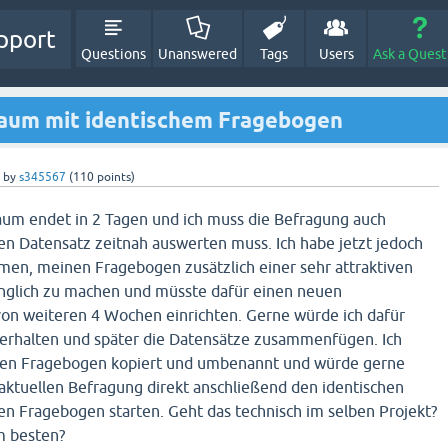
pport
Questions
Unanswered
Tags
Users
Ask a Quest
raum mit identischem Fragebogen
by
s345567
(
110
points)
um endet in 2 Tagen und ich muss die Befragung auch
sen Datensatz zeitnah auswerten muss. Ich habe jetzt jedoch
en, meinen Fragebogen zusätzlich einer sehr attraktiven
glich zu machen und müsste dafür einen neuen
on weiteren 4 Wochen einrichten. Gerne würde ich dafür
erhalten und später die Datensätze zusammenfügen. Ich
den Fragebogen kopiert und umbenannt und würde gerne
ktuellen Befragung direkt anschließend den identischen
 Fragebogen starten. Geht das technisch im selben Projekt?
am besten?