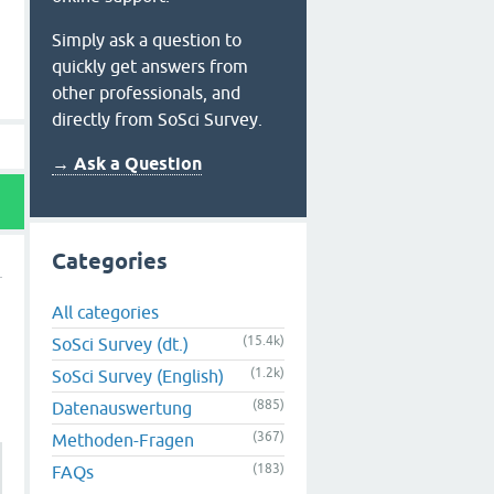
Simply ask a question to
quickly get answers from
other professionals, and
directly from SoSci Survey.
→ Ask a Question
Categories
All categories
(15.4k)
SoSci Survey (dt.)
(1.2k)
SoSci Survey (English)
(885)
Datenauswertung
(367)
Methoden-Fragen
(183)
FAQs