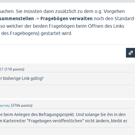
achen. Sie müssten dann zusätzlich zu dem o.g. Vorgehen
sammenstellen
->
Fragebögen verwalten
noch den Standard
lso welcher der beiden Fragebögen beim Öffnen des Links
des Fragebogens) gestartet wird.
67
(
110
points)
r bisherige Link gültig?
Survey
(
376k
points)
ie beim Anlegen des Befragungsprojekt. Und solange Sie ihn in den
m Karteireiter "Fragebogen veröffentlichen" nicht ändern, bleibt er.