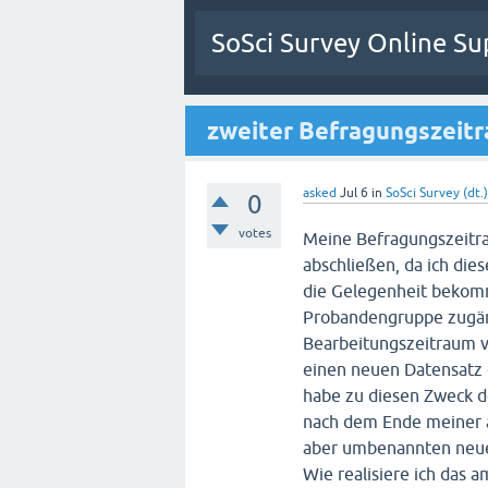
SoSci Survey Online Su
zweiter Befragungszeit
asked
Jul 6
in
SoSci Survey (dt.)
0
votes
Meine Befragungszeitra
abschließen, da ich die
die Gelegenheit bekomm
Probandengruppe zugän
Bearbeitungszeitraum v
einen neuen Datensatz 
habe zu diesen Zweck 
nach dem Ende meiner a
aber umbenannten neuen
Wie realisiere ich das 