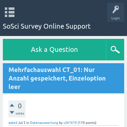
Login
SoSci Survey Online Support
Ask a Question
Mehrfachauswahl CT_01: Nur
Anzahl gespeichert, Einzeloption
leer
0
votes
asked
Jul 5
in
Datenauswertung
by
s361619
(
110
points)