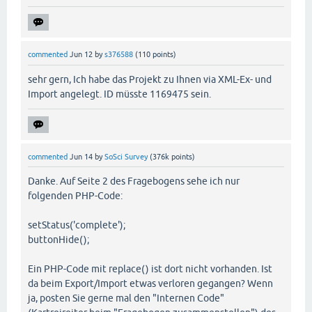
commented
Jun 12
by
s376588
(
110
points)
sehr gern, Ich habe das Projekt zu Ihnen via XML-Ex- und
Import angelegt. ID müsste 1169475 sein.
commented
Jun 14
by
SoSci Survey
(
376k
points)
Danke. Auf Seite 2 des Fragebogens sehe ich nur
folgenden PHP-Code:
setStatus('complete');
buttonHide();
Ein PHP-Code mit replace() ist dort nicht vorhanden. Ist
da beim Export/Import etwas verloren gegangen? Wenn
ja, posten Sie gerne mal den "Internen Code"