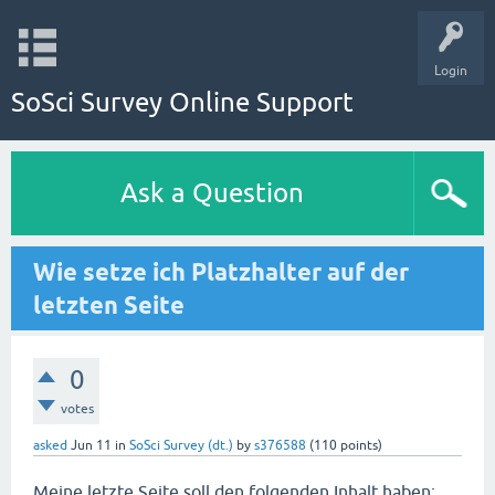
Login
SoSci Survey Online Support
Ask a Question
Wie setze ich Platzhalter auf der
letzten Seite
0
votes
asked
Jun 11
in
SoSci Survey (dt.)
by
s376588
(
110
points)
Meine letzte Seite soll den folgenden Inhalt haben: