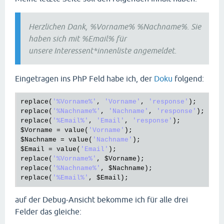
Herzlichen Dank, %Vorname% %Nachname%. Sie
haben sich mit %Email% für
unsere Interessent*innenliste angemeldet.
Eingetragen ins PhP Feld habe ich, der
Doku
folgend:
replace
(
'%Vorname%'
, 
'Vorname'
, 
'response'
replace
(
'%Nachname%'
, 
'Nachname'
, 
'response'
replace
(
'%Email%'
, 
'Email'
, 
'response'
$Vorname
 = 
value
(
'Vorname'
$Nachname
 = 
value
(
'Nachname'
$Email
 = 
value
(
'Email'
replace
(
'%Vorname%'
, 
$Vorname
replace
(
'%Nachname%'
, 
$Nachname
replace
(
'%Email%'
, 
$Email
auf der Debug-Ansicht bekomme ich für alle drei
Felder das gleiche: