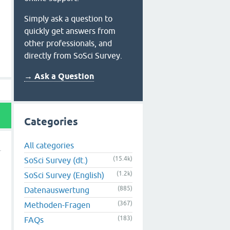
Simply ask a question to
quickly get answers from
other professionals, and
directly from SoSci Survey.
→ Ask a Question
Categories
All categories
(15.4k)
SoSci Survey (dt.)
(1.2k)
SoSci Survey (English)
(885)
Datenauswertung
(367)
Methoden-Fragen
(183)
FAQs