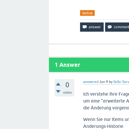
backup
1
Answer
answered
Jun 9
by
SoSci Sur
0
votes
Ich verstehe Ihre Fra
um eine "erweiterte A
die Änderung vorgen
Wenn Sie nur Items um
Änderungs-Historie.