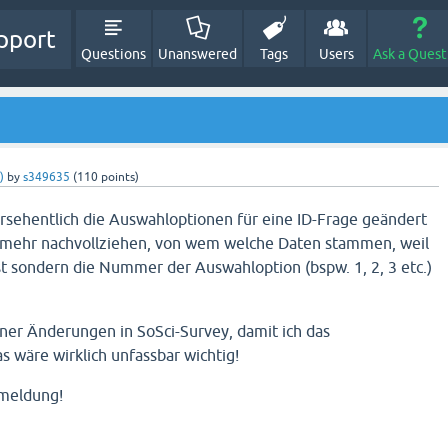
pport
Questions
Unanswered
Tags
Users
Ask a Quest
)
by
s349635
(
110
points)
ersehentlich die Auswahloptionen für eine ID-Frage geändert
ht mehr nachvollziehen, von wem welche Daten stammen, weil
st sondern die Nummer der Auswahloption (bspw. 1, 2, 3 etc.)
ner Änderungen in SoSci-Survey, damit ich das
s wäre wirklich unfassbar wichtig!
kmeldung!