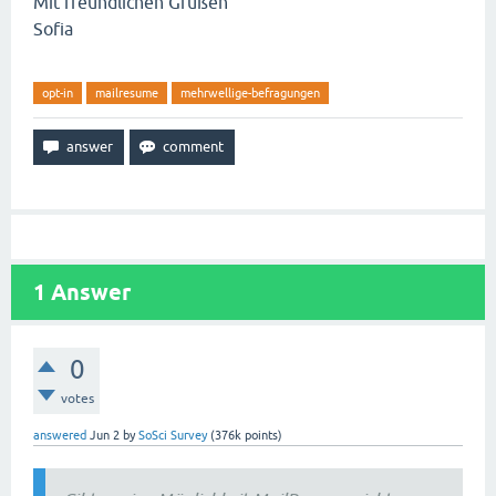
Mit freundlichen Grüßen
Sofia
opt-in
mailresume
mehrwellige-befragungen
1
Answer
0
votes
answered
Jun 2
by
SoSci Survey
(
376k
points)