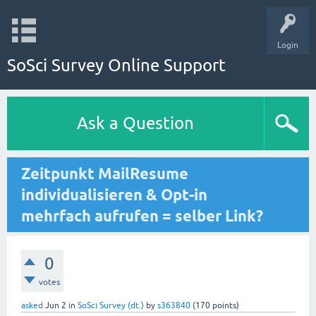
Login
SoSci Survey Online Support
Ask a Question
Zeitpunkt MailResume
individualisieren & Opt-in
mehrfach aufrufen = selber Link?
0
votes
asked
Jun 2
in
SoSci Survey (dt.)
by
s363840
(
170
points)