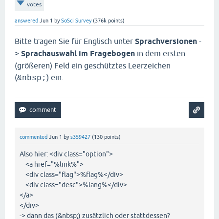
votes
answered
Jun 1
by
SoSci Survey
(
376k
points)
Bitte tragen Sie für Englisch unter
Sprachversionen
-
>
Sprachauswahl im Fragebogen
in dem ersten
(größeren) Feld ein geschütztes Leerzeichen
(
) ein.
&nbsp;
commented
Jun 1
by
s359427
(
130
points)
Also hier: <div class="option">
<a href="%link%">
<div class="flag">%flag%</div>
<div class="desc">%lang%</div>
</a>
</div>
-> dann das (&nbsp;) zusätzlich oder stattdessen?