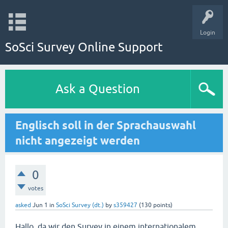
Login
SoSci Survey Online Support
Ask a Question
Englisch soll in der Sprachauswahl
nicht angezeigt werden
0
votes
asked
Jun 1
in
SoSci Survey (dt.)
by
s359427
(
130
points)
Hallo, da wir den Survey in einem internationalem