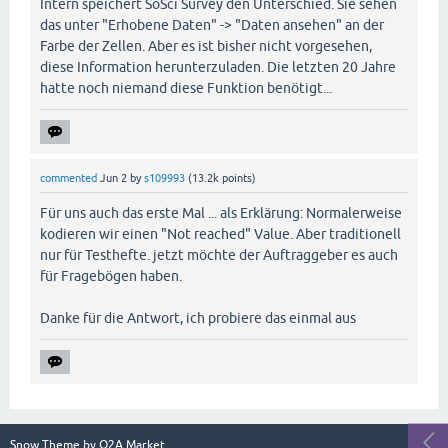
Intern speichert SoSci Survey den Unterschied. Sie sehen
das unter "Erhobene Daten" -> "Daten ansehen" an der
Farbe der Zellen. Aber es ist bisher nicht vorgesehen,
diese Information herunterzuladen. Die letzten 20 Jahre
hatte noch niemand diese Funktion benötigt...
commented
Jun 2
by
s109993
(
13.2k
points)
Für uns auch das erste Mal ... als Erklärung: Normalerweise
kodieren wir einen "Not reached" Value. Aber traditionell
nur für Testhefte. jetzt möchte der Auftraggeber es auch
für Fragebögen haben.
Danke für die Antwort, ich probiere das einmal aus
Snow Theme by
Q2A Market