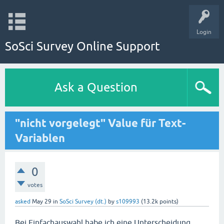
Login
SoSci Survey Online Support
Ask a Question
"nicht vorgelegt" Value für Text-
Variablen
0
votes
asked
May 29
in
SoSci Survey (dt.)
by
s109993
(
13.2k
points)
Bei Einfachauswahl habe ich eine Unterscheidung