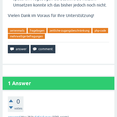
Umsetzen konnte ich das bisher jedoch noch nicht.
Vielen Dank im Voraus für Ihre Unterstützung!
serienmails
fragebogen
zeitliche-zugangsbeschränkung
php-code
mehrwellige-befragungen
1
Answer
0
votes