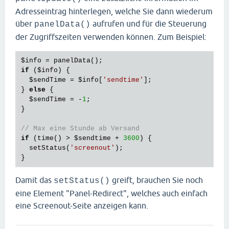
Adresseintrag hinterlegen, welche Sie dann wiederum
über
aufrufen und für die Steuerung
panelData()
der Zugriffszeiten verwenden können. Zum Beispiel:
$info
if
 (
$info
) {

$sendTime
 = 
$info
[
'sendtime'
];

} 
else
 {

$sendTime
 = -
1
;

}

// Max eine Stunde ab Versand
if
 (time() > 
$sendtime
 + 
3600
) {

  setStatus(
'screenout'
);

Damit das
greift, brauchen Sie noch
setStatus()
eine Element "Panel-Redirect", welches auch einfach
eine Screenout-Seite anzeigen kann.