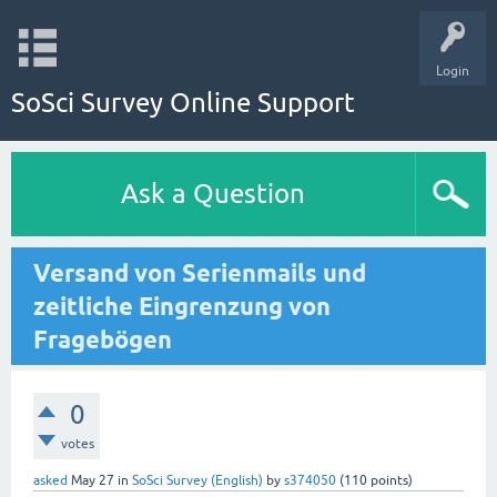
Login
SoSci Survey Online Support
Ask a Question
Versand von Serienmails und
zeitliche Eingrenzung von
Fragebögen
0
votes
asked
May 27
in
SoSci Survey (English)
by
s374050
(
110
points)