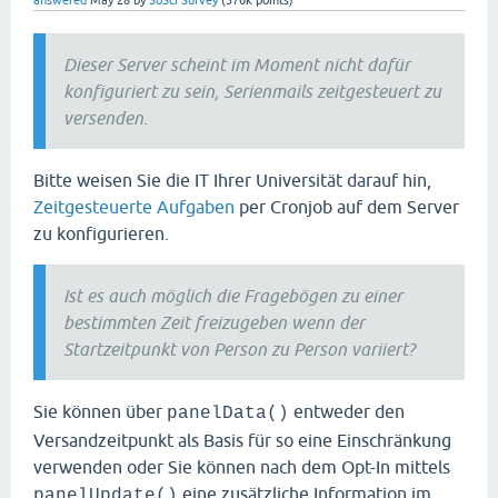
answered
May 28
by
SoSci Survey
(
376k
points)
Dieser Server scheint im Moment nicht dafür
konfiguriert zu sein, Serienmails zeitgesteuert zu
versenden.
Bitte weisen Sie die IT Ihrer Universität darauf hin,
Zeitgesteuerte Aufgaben
per Cronjob auf dem Server
zu konfigurieren.
Ist es auch möglich die Fragebögen zu einer
bestimmten Zeit freizugeben wenn der
Startzeitpunkt von Person zu Person variiert?
Sie können über
entweder den
panelData()
Versandzeitpunkt als Basis für so eine Einschränkung
verwenden oder Sie können nach dem Opt-In mittels
eine zusätzliche Information im
panelUpdate()