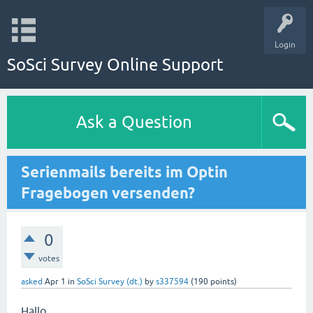
Login
SoSci Survey Online Support
Ask a Question
Serienmails bereits im Optin
Fragebogen versenden?
0
votes
asked
Apr 1
in
SoSci Survey (dt.)
by
s337594
(
190
points)
Hallo,