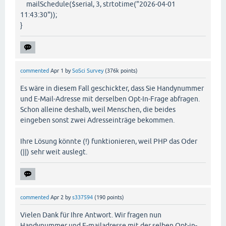
mailSchedule($serial, 3, strtotime("2026-04-01
11:43:30"));
}
commented
Apr 1
by
SoSci Survey
(
376k
points)
Es wäre in diesem Fall geschickter, dass Sie Handynummer
und E-Mail-Adresse mit derselben Opt-In-Frage abfragen.
Schon alleine deshalb, weil Menschen, die beides
eingeben sonst zwei Adresseinträge bekommen.
Ihre Lösung könnte (!) funktionieren, weil PHP das Oder
(||) sehr weit auslegt.
commented
Apr 2
by
s337594
(
190
points)
Vielen Dank für Ihre Antwort. Wir fragen nun
Handynummer und E-mailadresse mit der selben Opt-in-