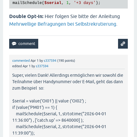
mailSchedule(
$serial
, 
1
, 
'+3 days'
Double Opt-In:
Hier folgen Sie bitte der Anleitung
Mehrwellige Befragungen bei Selbstrekrutierung
.
commented
Apr 1
by
s337594
(
190
points)
edited
Apr 1
by
s337594
Super, vielen Dank! Allerdings ermöglichen wir sowohl die
Teilnahme über Handynummer oder E-Mail, geht das dann
zum Beispiel so:
$serial = value('OI01') || value ('OI02') ;
if (value('PM01') == 1) {
mailSchedule($serial, 1, strtotime("2026-04-01
11:36:00") , ['catch.up' => 8640000] );
mailSchedule($serial, 2, strtotime("2026-04-01
11:39:00"));