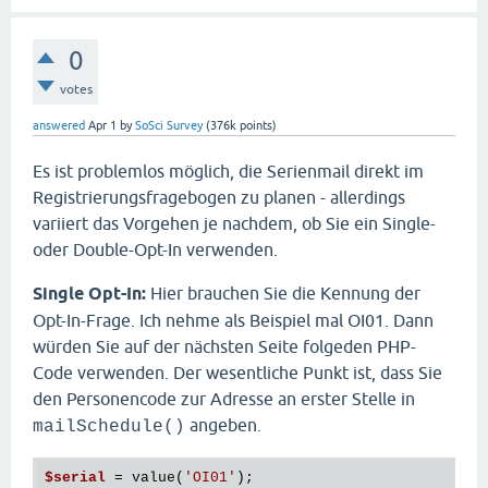
0
votes
answered
Apr 1
by
SoSci Survey
(
376k
points)
Es ist problemlos möglich, die Serienmail direkt im
Registrierungsfragebogen zu planen - allerdings
variiert das Vorgehen je nachdem, ob Sie ein Single-
oder Double-Opt-In verwenden.
Single Opt-In:
Hier brauchen Sie die Kennung der
Opt-In-Frage. Ich nehme als Beispiel mal OI01. Dann
würden Sie auf der nächsten Seite folgeden PHP-
Code verwenden. Der wesentliche Punkt ist, dass Sie
den Personencode zur Adresse an erster Stelle in
angeben.
mailSchedule()
$serial
 = value(
'OI01'
);
