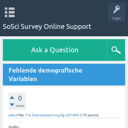
Login
SoSci Survey Online Support
Ask a Question
Fehlende demografische
Variablen
0
votes
asked
Mar 1
in
Datenauswertung
by
s361664
(
110
points)
Hallo,