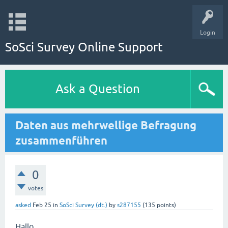
Login
SoSci Survey Online Support
Ask a Question
Daten aus mehrwellige Befragung
zusammenführen
0
votes
asked
Feb 25
in
SoSci Survey (dt.)
by
s287155
(
135
points)
Hallo,