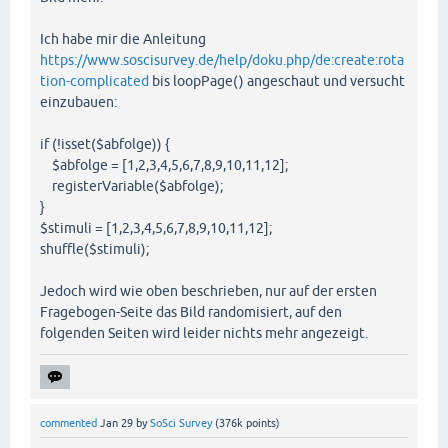
Ich habe mir die Anleitung
https://www.soscisurvey.de/help/doku.php/de:create:rota
tion-complicated
bis loopPage() angeschaut und versucht
einzubauen:
if (!isset($abfolge)) {
$abfolge = [1,2,3,4,5,6,7,8,9,10,11,12];
registerVariable($abfolge);
}
$stimuli = [1,2,3,4,5,6,7,8,9,10,11,12];
shuffle($stimuli);
Jedoch wird wie oben beschrieben, nur auf der ersten
Fragebogen-Seite das Bild randomisiert, auf den
folgenden Seiten wird leider nichts mehr angezeigt.
commented
Jan 29
by
SoSci Survey
(
376k
points)