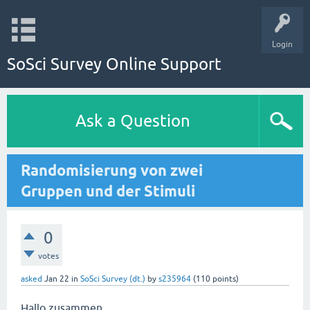
Login
SoSci Survey Online Support
Ask a Question
Randomisierung von zwei
Gruppen und der Stimuli
0
votes
asked
Jan 22
in
SoSci Survey (dt.)
by
s235964
(
110
points)
Hallo zusammen,