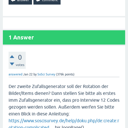
1
Answer
0
votes
answered
Jan 22
by
SoSci Survey
(
376k
points)
Der zweite Zufallsgenerator soll der Rotation der
Bilder/Items dienen? Dann stellen Sie bitte als erstes
imm Zufallsgenerator ein, dass pro Interview 12 Codes
gezogen werden sollen. Außerdem werfen Sie bitte
einen Blick in diese Anleitung:
https://www.soscisurvey.de/help/doku.php/de:create:r
otation-complicated
... bis loopPage().