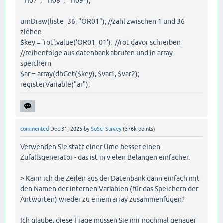
"TI07", "TI08", "TI09");
urnDraw(liste_36, "OR01"); //zahl zwischen 1 und 36
ziehen
$key = 'rot'.value('OR01_01'); //rot davor schreiben
//reihenfolge aus datenbank abrufen und in array
speichern
$ar = array(dbGet($key), $var1, $var2);
registerVariable("ar");
commented
Dec 31, 2025
by
SoSci Survey
(
376k
points)
Verwenden Sie statt einer Urne besser einen
Zufallsgenerator - das ist in vielen Belangen einfacher.
> Kann ich die Zeilen aus der Datenbank dann einfach mit
den Namen der internen Variablen (für das Speichern der
Antworten) wieder zu einem array zusammenfügen?
Ich glaube, diese Frage müssen Sie mir nochmal genauer