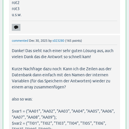
rot2
rot3
u.s.w.
commented
Dec 30, 2025
by
s023280
(
165
points)
Danke! Das sieht nach einer sehr guten Lösung aus, auch
vielen Dank das die Antwort so schnell kam!
Kurze Nachfrage dazu noch: Kann ich die Zeilen aus der
Datenbank dann einfach mit den Namen der internen
Variablen (für das Speichern der Antworten) wieder zu
einem array zusammenfügen?
also so was:
$var1 = ("AA01", "AA02", "AA03", "AA04", "AA05", "AA06",
"AA07", "AA08", "AA09");
$var2 = ("TI01", "TI02", "TI03", "TI04", "TI05", "TI06",