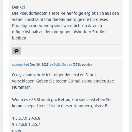
Danke!
Die Pseudorandomisierte Reihenfolge ergibt sich aus den
vielen constraints für die Reihenfolge die für dieses
Paradigma notwendig sind, wir möchten da auch
möglichst nah an dem Vorgehen bisheriger Studien
bleiben
commented
Dec 30, 2025
by
SoSci Survey
(
376k
points)
Okay, dann würde ich folgenden ersten Schritt
vorschlagen: Geben Sie jedem Stimulis eine eindeutige
Nummern.
Wenn es <25 Stimuli pro Befragtem sind, erstellen Sie
komma-separtierte Listen dieser Nummern, also z.B.
1,3,5,7,9,2,4,6,8
9,2,4,6,8,1,3,5,7
u.s.w.