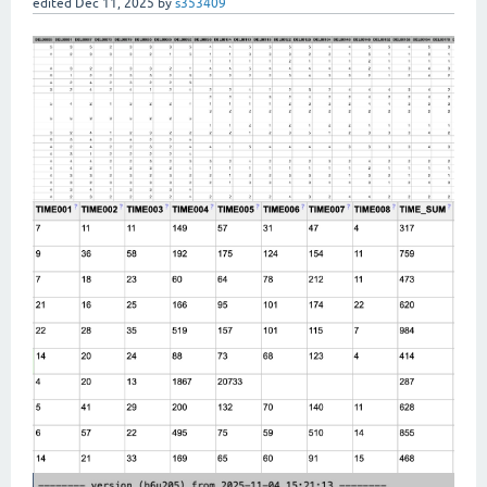
edited
Dec 11, 2025
by
s353409