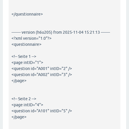
</questionnaire>
-------- version (h6u205) from 2025-11-04 15:21:13 --------
<?xml version="1.0"?>
<questionnaire>
<!-- Seite 1 -->
<page intID="1">
<question id="A001" intID="2" />
<question id="A002" intID="3" />
</page>
<!-- Seite 2 -->
<page intID="4">
<question id="A101" intID="5" />
</page>