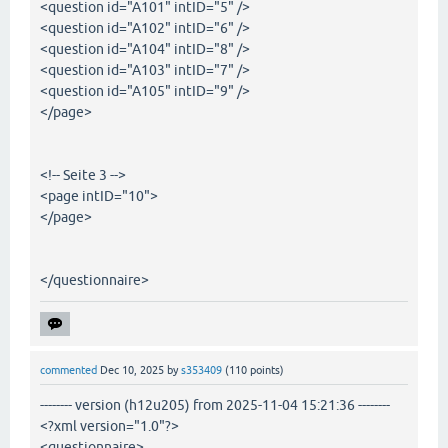
<question id="A101" intID="5" />
<question id="A102" intID="6" />
<question id="A104" intID="8" />
<question id="A103" intID="7" />
<question id="A105" intID="9" />
</page>
<!-- Seite 3 -->
<page intID="10">
</page>
</questionnaire>
commented
Dec 10, 2025
by
s353409
(
110
points)
-------- version (h12u205) from 2025-11-04 15:21:36 --------
<?xml version="1.0"?>
<questionnaire>