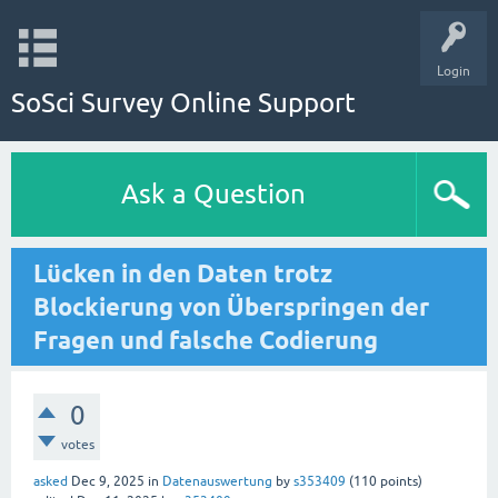
Login
SoSci Survey Online Support
Ask a Question
Lücken in den Daten trotz
Blockierung von Überspringen der
Fragen und falsche Codierung
0
votes
asked
Dec 9, 2025
in
Datenauswertung
by
s353409
(
110
points)