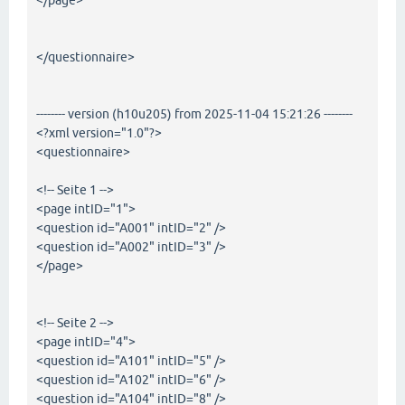
</page>
</questionnaire>
-------- version (h10u205) from 2025-11-04 15:21:26 --------
<?xml version="1.0"?>
<questionnaire>
<!-- Seite 1 -->
<page intID="1">
<question id="A001" intID="2" />
<question id="A002" intID="3" />
</page>
<!-- Seite 2 -->
<page intID="4">
<question id="A101" intID="5" />
<question id="A102" intID="6" />
<question id="A104" intID="8" />