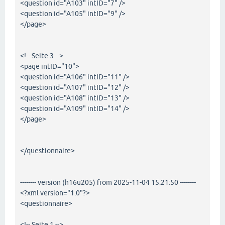
<question id="A103" intID="7" />
<question id="A105" intID="9" />
</page>
<!-- Seite 3 -->
<page intID="10">
<question id="A106" intID="11" />
<question id="A107" intID="12" />
<question id="A108" intID="13" />
<question id="A109" intID="14" />
</page>
</questionnaire>
-------- version (h16u205) from 2025-11-04 15:21:50 --------
<?xml version="1.0"?>
<questionnaire>
<!-- Seite 1 -->