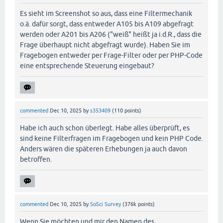
Es sieht im Screenshot so aus, dass eine Filtermechanik
o.ä. dafür sorgt, dass entweder A105 bis A109 abgefragt
werden oder A201 bis A206 ("weiß" heißt ja i.d.R., dass die
Frage überhaupt nicht abgefragt wurde). Haben Sie im
Fragebogen entweder per Frage-Filter oder per PHP-Code
eine entsprechende Steuerung eingebaut?
commented
Dec 10, 2025
by
s353409
(
110
points)
Habe ich auch schon überlegt. Habe alles überprüft, es
sind keine Filterfragen im Fragebogen und kein PHP Code.
Anders wären die späteren Erhebungen ja auch davon
betroffen.
commented
Dec 10, 2025
by
SoSci Survey
(
376k
points)
Wenn Sie möchten und mir den Namen des