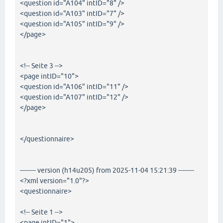
<question id="A104" intID="8" />
<question id="A103" intID="7" />
<question id="A105" intID="9" />
</page>
<!-- Seite 3 -->
<page intID="10">
<question id="A106" intID="11" />
<question id="A107" intID="12" />
</page>
</questionnaire>
-------- version (h14u205) from 2025-11-04 15:21:39 --------
<?xml version="1.0"?>
<questionnaire>
<!-- Seite 1 -->
<page intID="1">