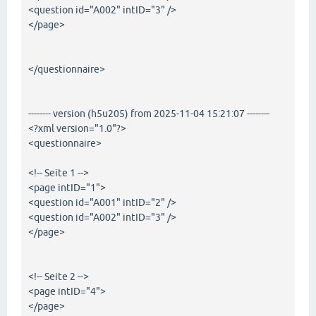
<question id="A002" intID="3" />
</page>
</questionnaire>
-------- version (h5u205) from 2025-11-04 15:21:07 --------
<?xml version="1.0"?>
<questionnaire>
<!-- Seite 1 -->
<page intID="1">
<question id="A001" intID="2" />
<question id="A002" intID="3" />
</page>
<!-- Seite 2 -->
<page intID="4">
</page>