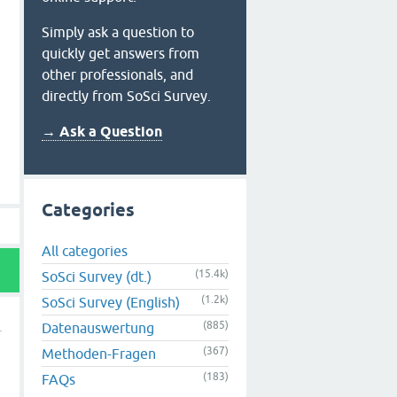
Simply ask a question to
quickly get answers from
other professionals, and
directly from SoSci Survey.
→ Ask a Question
Categories
All categories
(15.4k)
SoSci Survey (dt.)
(1.2k)
SoSci Survey (English)
(885)
Datenauswertung
(367)
Methoden-Fragen
(183)
FAQs