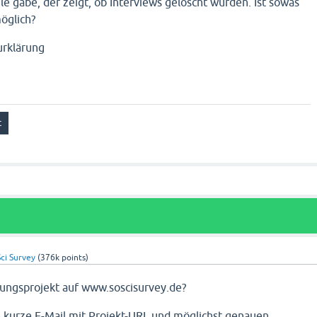
le gäbe, der zeigt, ob Interviews gelöscht wurden. Ist sowas
öglich?
urklärung
ci Survey
(
376k
points)
ungsprojekt auf www.soscisurvey.de?
ne kurze E-Mail mit Projekt-URL und möglichst genauen