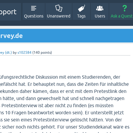
pport
Questions
Unanswered
Tags
Users
Ask a Quest
urvey.de
ey (dt.)
by
s102584
(
140
points)
üfungsrechtliche Diskussion mit einem Studierenden, der
efälscht hat. Er behauptet nun, dass die Zeiten für inhaltliche
Sekunden daher kämen, dass er erst mit dem Pretestlink den
hätte, und dann gewechselt hat und schnell nachgetragen
 Pretestinterview ist aber nicht zu finden (es müssten
 10 Fragen beantwortet worden sein). Er unterstellt jetzt
ss sie sein eines Pretestinterview gelöscht hätten. Von der
 sicher noch nichts gehört. Für unser Studiendekanat wäre es