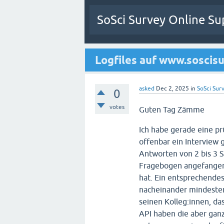
SoSci Survey Online Su
Logfiles auf www.soscis
asked
Dec 2, 2025
in
SoSci Surv
0
votes
Guten Tag Zämme
Ich habe gerade eine pr
offenbar ein Interview g
Antworten von 2 bis 3 
Fragebogen angefangen 
hat. Ein entsprechendes
nacheinander mindestens
seinen Kolleg:innen, da
API haben die aber ganz