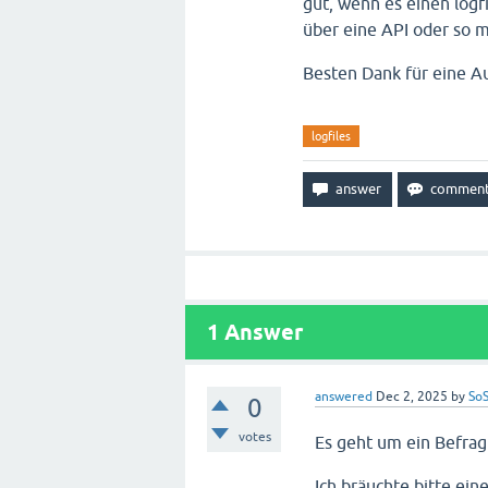
gut, wenn es einen logfi
über eine API oder so m
Besten Dank für eine A
logfiles
1
Answer
answered
Dec 2, 2025
by
SoS
0
votes
Es geht um ein Befrag
Ich bräuchte bitte ei