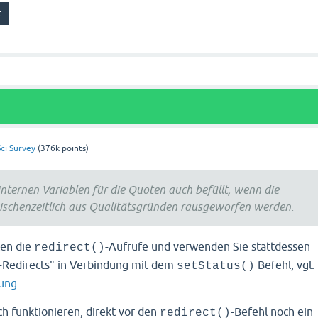
stic(
'count'
, 
'Q001_01'
, 
$Altersgruppe
statistic(
'count'
, 
'Q002_01'
, 
$Geschlecht
);

ten für die angegebenen Merkmale
taAlter
[
$Altersgruppe
 
$quotaGeschlecht
[
$Geschlecht
];

 
$maxPerAlter
) || (
$casesGeschlecht
 >= 
$maxPerGeschlecht
)
XXXXquotafull&i_survey=%reference%'
);

ci Survey
(
376k
points)
internen Variablen für die Quoten auch befüllt, wenn die
ens habe ich folgenden Code:

schenzeitlich aus Qualitätsgründen rausgeworfen werden.
mkodiert
4_01'
ten die
-Aufrufe und verwenden Sie stattdessen
redirect()




-Redirects" in Verbindung mit dem
Befehl, vgl.
setStatus()
2000
) {

rung
.


2008
) {

uch funktionieren, direkt vor den
-Befehl noch ein
redirect()

