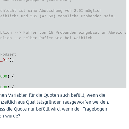
schlecht ist eine Abweichung von 2,5% möglich
weibliche und 585 (47,5%) männliche Probanden sein.
 

iblich --> Puffer von 15 Probanden eingebaut um Abweichu
nnlich --> selber Puffer wie bei weiblich
mkodiert
4_01'




2000
) {



2008
) {



nen Variablen für die Quoten auch befüllt, wenn die
zeitlich aus Qualitätsgründen rausgeworfen werden.
 dass die Quote nur befüllt wird, wenn der Fragebogen
direkt ausgelesen
(
'SD01'
);

sen wurde?
genden Fälle für diese Merkmalsausprägung