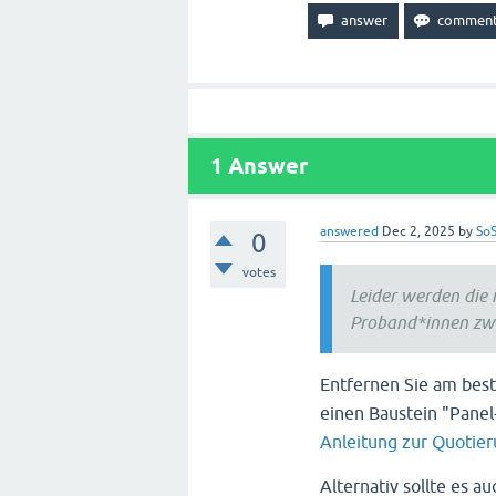
$casesAlter
 = stati
$casesGeschlecht
 = 
// Auslesen der Quo
$maxPerAlter
 = 
$quo
$maxPerGeschlecht
 =
1
Answer
// Quotenstopp
if
 ((
$casesAlter
 >=
redirect(
'https://X
answered
Dec 2, 2025
by
SoS
0
}

votes
Leider werden die 
Am Ende des Fragebog
Proband*innen zwi
// Das Alter wird u
$Alter
 = value(
'SD0
Entfernen Sie am bes
if
 (
$Alter
 < 
1990
) {
$Altersgruppe
 = 
1
;
einen Baustein "Panel
} 
elseif
 (
$Alter
 < 
Anleitung zur Quotie
$Altersgruppe
 = 
2
;
} 
elseif
 (
$Alter
 < 
Alternativ sollte es a
$Altersgruppe
 = 
3
;