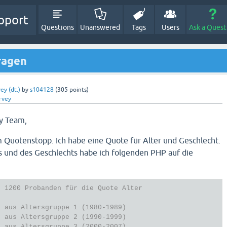
pport
Questions
Unanswered
Tags
Users
Ask a Quest
ragen
ey (dt.)
by
s104128
(
305
points)
rvey
ey Team,
 Quotenstopp. Ich habe eine Quote für Alter und Geschlecht.
s und des Geschlechts habe ich folgenden PHP auf die
s 1200 Probanden für die Quote Alter
4 aus Altersgruppe 1 (1980-1989)
6 aus Altersgruppe 2 (1990-1999)
0 aus Altersgruppe 3 (2000-2007)