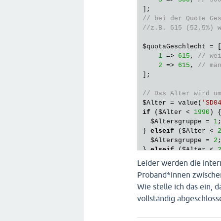
// bei der Quote Ge
//z.B. 615 (52,5%) 
$quotaGeschlecht
 = [
1
 => 
615
, 
// we
2
 => 
615
, 
// mä
];

// Das Alter wird u
$Alter
 = value(
'SD0
if
 (
$Alter
 < 
1990
) {
$Altersgruppe
 = 
1
;
} 
elseif
 (
$Alter
 < 
$Altersgruppe
 = 
2
;
} 
elseif
 (
$Alter
 < 
$Altersgruppe
 = 
3
;
Leider werden die inter
}

Proband*innen zwischen
Wie stelle ich das ein,
// Geschlecht wird 
$Geschlecht
 = value
vollständig abgeschlos
// Abruf der vorlie