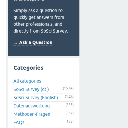
Simply ask a question to
quickly get answers from
other professionals, and
directly from SoSci Survey.
ng von 50% um 2,5% zu ermöglichen 
→ Ask a Question
Categories
All categories
(15.4k)
SoSci Survey (dt.)
(1.2k)
SoSci Survey (English)
(885)
Datenauswertung
(367)
Methoden-Fragen
(183)
FAQs