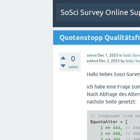
SoSci Survey Online Su
Quotenstopp Qualitätsf
asked
Dec 1, 2025
in
SoSci Surv
0
edited
Dec 2, 2025
by
SoSci Su
votes
Hallo liebes Sosci-Surv
ich habe eine Frage zum
Nach Abfrage des Alter
nächste Seite gesetzt:
// insgesamt sind e
$quotaAlter
 = [

1
 => 
444
, 
// 44
2
 => 
456
, 
// 45
3
 => 
300
, 
// 30