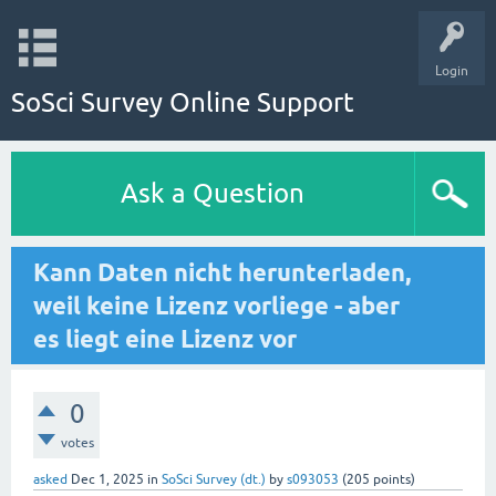
Login
SoSci Survey Online Support
Ask a Question
Kann Daten nicht herunterladen,
weil keine Lizenz vorliege - aber
es liegt eine Lizenz vor
0
votes
asked
Dec 1, 2025
in
SoSci Survey (dt.)
by
s093053
(
205
points)