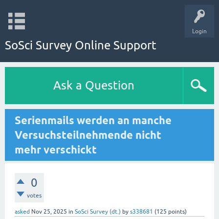
Login
SoSci Survey Online Support
Ask a Question
Serienmails werden an manche
Versuchsteilnehmende nicht
mehr verschickt
0
votes
asked
Nov 25, 2025
in
SoSci Survey (dt.)
by
s338681
(
125
points)