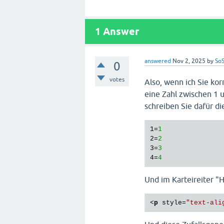
1
Answer
answered
Nov 2, 2025
by
SoS
0
votes
Also, wenn ich Sie kor
eine Zahl zwischen 1 
schreiben Sie dafür di
1=
1
2=
2
3=
3
4=
4
Und im Karteireiter 
<
p
style
=
"text-ali