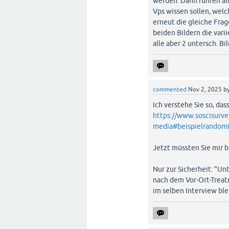
werden. Dann führen al
Vps wissen sollen, wel
erneut die gleiche Fra
beiden Bildern die vari
alle aber 2 untersch. 
commented
Nov 2, 2025
b
Ich verstehe Sie so, das
https://www.soscisurve
media#beispielrandomi
Jetzt müssten Sie mir b
Nur zur Sicherheit: "U
nach dem Vor-Ort-Treat
im selben Interview ble