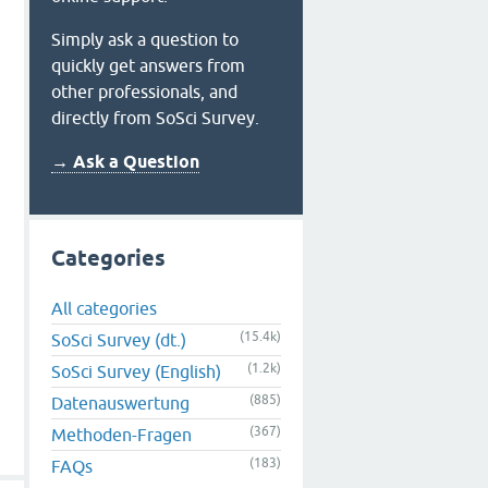
Simply ask a question to
quickly get answers from
other professionals, and
directly from SoSci Survey.
→ Ask a Question
Categories
All categories
(15.4k)
SoSci Survey (dt.)
(1.2k)
SoSci Survey (English)
(885)
Datenauswertung
(367)
Methoden-Fragen
(183)
FAQs