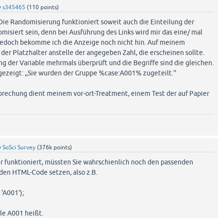
y
s345465
(
110
points)
 Die Randomisierung funktioniert soweit auch die Einteilung der
misiert sein, denn bei Ausführung des Links wird mir das eine/ mal
Jedoch bekomme ich die Anzeige noch nicht hin. Auf meinem
 der Platzhalter anstelle der angegeben Zahl, die erscheinen sollte.
g der Variable mehrmals überprüft und die Begriffe sind die gleichen.
ezeigt: ,,Sie wurden der Gruppe %case:A001% zugeteilt.''
brechung dient meinem vor-ort-Treatment, einem Test der auf Papier
y
SoSci Survey
(
376k
points)
er funktioniert, müssten Sie wahrschienlich noch den passenden
) den HTML-Code setzen, also z.B.
'A001');
able A001 heißt.