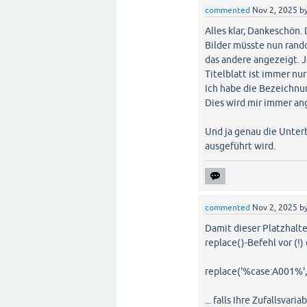
commented
Nov 2, 2025
b
Alles klar, Dankeschön.
Bilder müsste nun rando
das andere angezeigt. 
Titelblatt ist immer nur
Ich habe die Bezeichnun
Dies wird mir immer ang
Und ja genau die Unter
ausgeführt wird.
commented
Nov 2, 2025
b
Damit dieser Platzhalt
replace()-Befehl vor (!
replace('%case:A001%', 
... falls Ihre Zufallsvari