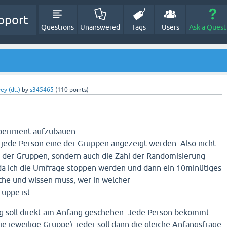
pport
Questions
Unanswered
Tags
Users
Ask a Quest
ey (dt.)
by
s345465
(
110
points)
xperiment aufzubauen.
al jede Person eine der Gruppen angezeigt werden. Also nicht
 der Gruppen, sondern auch die Zahl der Randomisierung
a ich die Umfrage stoppen werden und dann ein 10minütiges
he und wissen muss, wer in welcher
uppe ist.
g soll direkt am Anfang geschehen. Jede Person bekommt
ie jeweilige Gruppe), jeder soll dann die gleiche Anfangsfrage