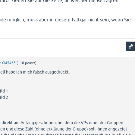
ator ziehen Sie auf die Seite, an welcher die Befragten
de möglich, muss aber in diesem Fall gar nicht sein, wenn Sie
y
s345465
(
110
points)
ll habe ich mich falsch ausgedrückt.
ild 1
ild 2
ll direkt am Anfang geschehen, bei dem die VPs einer der Gruppen
en und diese Zahl (ohne erklärung der Gruppe) soll ihnen angezeigt