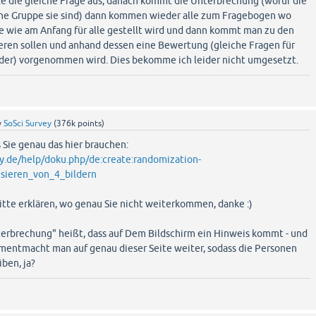
le die gleiche Frage aus, danach kommt die Unterbrechung (wofür die
che Gruppe sie sind) dann kommen wieder alle zum Fragebogen wo
ge wie am Anfang für alle gestellt wird und dann kommt man zu den
ieren sollen und anhand dessen eine Bewertung (gleiche Fragen für
Bilder) vorgenommen wird. Dies bekomme ich leider nicht umgesetzt.
y
SoSci Survey
(
376k
points)
s Sie genau das hier brauchen:
y.de/help/doku.php/de:create:randomization-
sieren_von_4_bildern
itte erklären, wo genau Sie nicht weiterkommen, danke :)
nterbrechung" heißt, dass auf Dem Bildschirm ein Hinweis kommt - und
mentmacht man auf genau dieser Seite weiter, sodass die Personen
iben, ja?