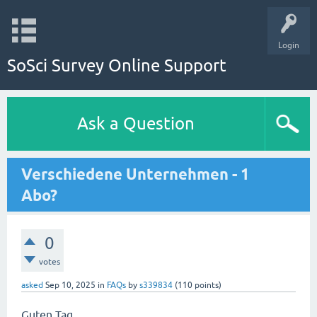
Login
SoSci Survey Online Support
Ask a Question
Verschiedene Unternehmen - 1
Abo?
0
votes
asked
Sep 10, 2025
in
FAQs
by
s339834
(
110
points)
Guten Tag,