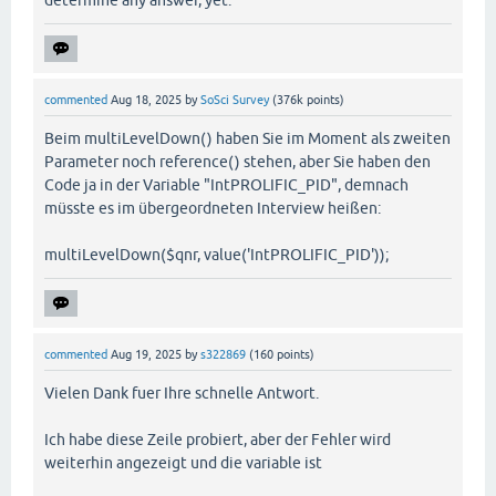
determine any answer, yet.
commented
Aug 18, 2025
by
SoSci Survey
(
376k
points)
Beim multiLevelDown() haben Sie im Moment als zweiten
Parameter noch reference() stehen, aber Sie haben den
Code ja in der Variable "IntPROLIFIC_PID", demnach
müsste es im übergeordneten Interview heißen:
multiLevelDown($qnr, value('IntPROLIFIC_PID'));
commented
Aug 19, 2025
by
s322869
(
160
points)
Vielen Dank fuer Ihre schnelle Antwort.
Ich habe diese Zeile probiert, aber der Fehler wird
weiterhin angezeigt und die variable ist