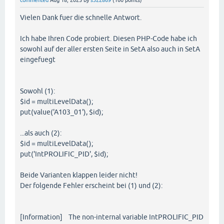
commented
Aug 18, 2025
by
s322869
(
160
points)
Vielen Dank fuer die schnelle Antwort.
Ich habe Ihren Code probiert. Diesen PHP-Code habe ich
sowohl auf der aller ersten Seite in SetA also auch in SetA
eingefuegt
Sowohl (1):
$id = multiLevelData();
put(value('A103_01'), $id);
...als auch (2):
$id = multiLevelData();
put('IntPROLIFIC_PID', $id);
Beide Varianten klappen leider nicht!
Der folgende Fehler erscheint bei (1) und (2):
[Information] The non-internal variable IntPROLIFIC_PID