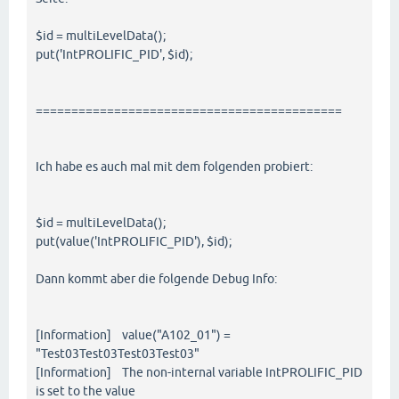
$id = multiLevelData();
put('IntPROLIFIC_PID', $id);
===========================================
Ich habe es auch mal mit dem folgenden probiert:
$id = multiLevelData();
put(value('IntPROLIFIC_PID'), $id);
Dann kommt aber die folgende Debug Info:
[Information] value("A102_01") =
"Test03Test03Test03Test03"
[Information] The non-internal variable IntPROLIFIC_PID
is set to the value