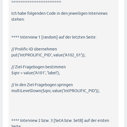
======================
Ich habe folgenden Code in den jeweiligen Interviews
stehen:
**** Interview 1 [random] auf der letzten Seite:
// Prolific-ID übernehmen
put('IntPROLIFIC_PID', value('A102_01'));
// Ziel-Fragebogen bestimmen
$qnr = value('A101', 'label');
// In den Ziel-Fragebogen springen
multiLevelDown($qnr, value('IntPROLIFIC_PID'));
**** Interview 2 bzw. 3 [SetA bzw. SetB] auf der ersten
Seite: