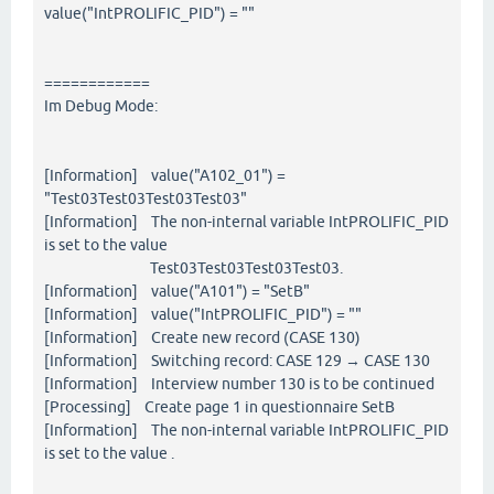
value("IntPROLIFIC_PID") = ""
============
Im Debug Mode:
[Information] value("A102_01") =
"Test03Test03Test03Test03"
[Information] The non-internal variable IntPROLIFIC_PID
is set to the value
Test03Test03Test03Test03.
[Information] value("A101") = "SetB"
[Information] value("IntPROLIFIC_PID") = ""
[Information] Create new record (CASE 130)
[Information] Switching record: CASE 129 → CASE 130
[Information] Interview number 130 is to be continued
[Processing] Create page 1 in questionnaire SetB
[Information] The non-internal variable IntPROLIFIC_PID
is set to the value .