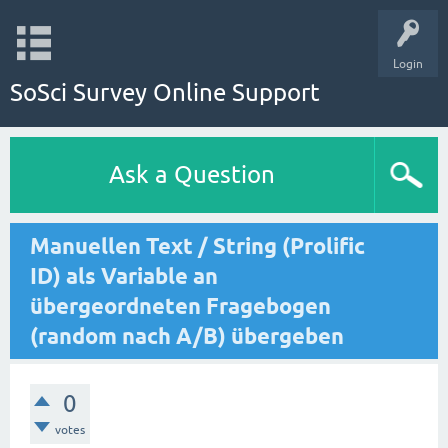
Login
SoSci Survey Online Support
Ask a Question
Manuellen Text / String (Prolific
ID) als Variable an
übergeordneten Fragebogen
(random nach A/B) übergeben
0
votes