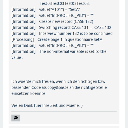
Test03Test03Test03Test03.
[Information] value("A101") = "SetA"
[Information] value("IntPROLIFIC_PID") = ""
[Information] Create new record (CASE 132)
[Information] Switching record: CASE 131 → CASE 132
[Information] Interview number 132 is to be continued
[Processing] Create page 1 in questionnaire SetA
[Information] value("IntPROLIFIC_PID") = ""
[Information] The non-internal variable is set to the
value .
Ich wuerde mich freuen, wenn ich den richtigen bzw.
passenden Code als copy&paste an die richtige Stelle
einsetzen koennte.
Vielen Dank fuer Ihre Zeit und Muehe. :)