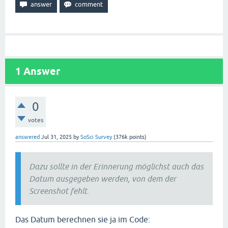
// Serienmail abends (17 bis 31)
  mailSchedule(
false
, 
$i
 + 
17
, strtotime(
'+'
 . 
$of
}

// Serienmail 55 (letzter Screenshot) am Tag nach 
$letzterOffset
 = max(
$tageRelevant
1
Answer
$followUpTimestamp
 = strtotime(
'+'
 . (
$letzterOffs
mailSchedule(
false
, 
55
, 
$followUpTimestamp
);

// Serienmail 47 (FollowUp) am Tag nach Diary um 0
0
$letzterOffset
 = max(
$tageRelevant
votes
$followUpTimestamp
 = strtotime(
'+'
 . (
$letzterOffs
mailSchedule(
false
, 
47
, 
$followUpTimestamp
);

answered
Jul 31, 2025
by
SoSci Survey
(
376k
points)
// Serienmail 49 (Erinnerung FollowUp) zwei Tage n
Dazu sollte in der Erinnerung möglichst auch das
$reminderTimestamp
 = strtotime(
'+'
 . (
$letzterOffs
Datum ausgegeben werden, von dem der
mailSchedule(
false
, 
49
, 
$reminderTimestamp
Screenshot fehlt.
Das Datum berechnen sie ja im Code: