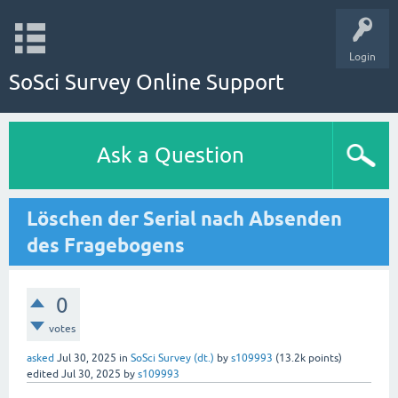
Login
SoSci Survey Online Support
Ask a Question
Löschen der Serial nach Absenden
des Fragebogens
0
votes
asked
Jul 30, 2025
in
SoSci Survey (dt.)
by
s109993
(
13.2k
points)
edited
Jul 30, 2025
by
s109993