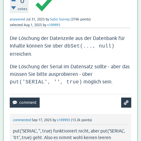
0
votes
answered
Jul 31, 2025
by
SoSci Survey
(
376k
points)
selected
Aug 1, 2025
by
s109993
Die Löschung der Datenzeile aus der Datenbank für
Inhalte können Sie über
dbSet(..., null)
erreichen.
Die Löschung der Serial im Datensatz sollte - aber das
müssen Sie bitte ausprobieren - über
möglich sein.
put('SERIAL', '', true)
commented
Sep 17, 2025
by
s109993
(
13.2k
points)
put('SERIAL', '', true) funktioniert nicht, aber put('SERIAL',
'01', true) geht. Also es nimmt wohl keinen leeren