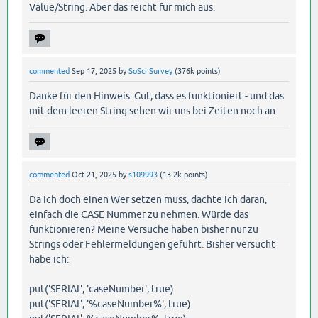
Value/String. Aber das reicht für mich aus.
commented
Sep 17, 2025
by
SoSci Survey
(
376k
points)
Danke für den Hinweis. Gut, dass es funktioniert - und das
mit dem leeren String sehen wir uns bei Zeiten noch an.
commented
Oct 21, 2025
by
s109993
(
13.2k
points)
Da ich doch einen Wer setzen muss, dachte ich daran,
einfach die CASE Nummer zu nehmen. Würde das
funktionieren? Meine Versuche haben bisher nur zu
Strings oder Fehlermeldungen geführt. Bisher versucht
habe ich:
put('SERIAL', 'caseNumber', true)
put('SERIAL', '%caseNumber%', true)