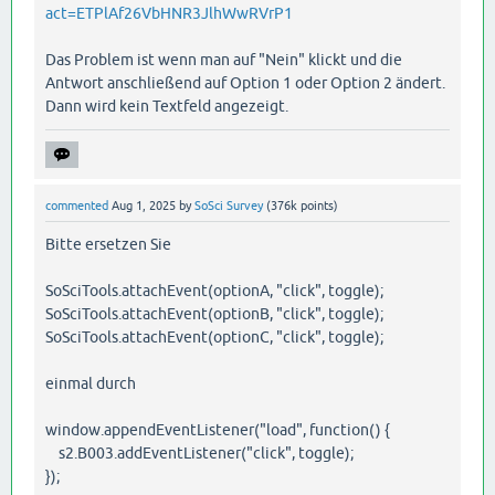
act=ETPlAf26VbHNR3JlhWwRVrP1
Das Problem ist wenn man auf "Nein" klickt und die
Antwort anschließend auf Option 1 oder Option 2 ändert.
Dann wird kein Textfeld angezeigt.
commented
Aug 1, 2025
by
SoSci Survey
(
376k
points)
Bitte ersetzen Sie
SoSciTools.attachEvent(optionA, "click", toggle);
SoSciTools.attachEvent(optionB, "click", toggle);
SoSciTools.attachEvent(optionC, "click", toggle);
einmal durch
window.appendEventListener("load", function() {
s2.B003.addEventListener("click", toggle);
});