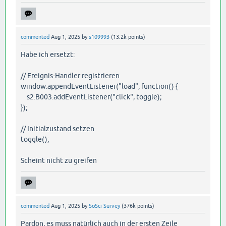
commented
Aug 1, 2025
by
s109993
(
13.2k
points)
Habe ich ersetzt:
// Ereignis-Handler registrieren
window.appendEventListener("load", function() {
s2.B003.addEventListener("click", toggle);
});
// Initialzustand setzen
toggle();
Scheint nicht zu greifen
commented
Aug 1, 2025
by
SoSci Survey
(
376k
points)
Pardon, es muss natürlich auch in der ersten Zeile