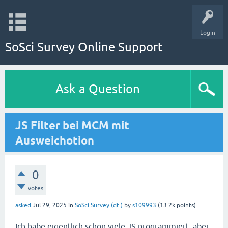
Login
SoSci Survey Online Support
Ask a Question
JS Filter bei MCM mit
Ausweichotion
0
votes
asked
Jul 29, 2025
in
SoSci Survey (dt.)
by
s109993
(
13.2k
points)
Ich habe eigentlich schon viele JS programmiert, aber