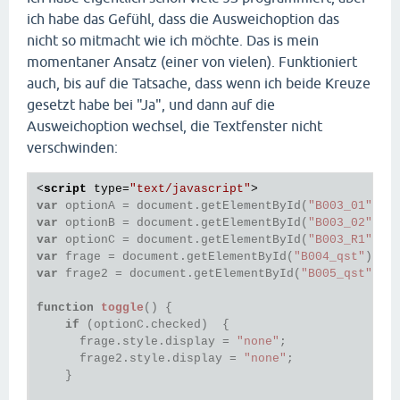
ich habe das Gefühl, dass die Ausweichoption das
nicht so mitmacht wie ich möchte. Das is mein
momentaner Ansatz (einer von vielen). Funktioniert
auch, bis auf die Tatsache, dass wenn ich beide Kreuze
gesetzt habe bei "Ja", und dann auf die
Ausweichoption wechsel, die Textfenster nicht
verschwinden:
<
script
type
=
"text/javascript"
>
var
 optionA = document.getElementById(
"B003_01"
); 
var
 optionB = document.getElementById(
"B003_02"
); 
var
 optionC = document.getElementById(
"B003_R1"
); 
var
 frage = document.getElementById(
"B004_qst"
);  
var
 frage2 = document.getElementById(
"B005_qst"
); 
function
toggle
()
 {
if
 (optionC.checked)  {

      frage.style.display = 
"none"
;

      frage2.style.display = 
"none"
;

    } 
