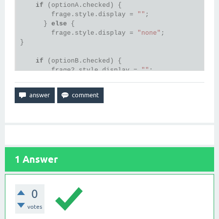
if
 (optionA.checked) {

        frage.style.display = 
""
;

      } 
else
 {

        frage.style.display = 
"none"
;

}

if
 (optionB.checked) {

        frage2.style.display = 
""
;

      } 
else
 {

        frage2.style.display = 
"none"
;

}

    }

// Ereignis-Handler registrieren
SoSciTools.attachEvent(optionA, 
"click"
, toggle);

1
Answer
SoSciTools.attachEvent(optionB, 
"click"
, toggle);

SoSciTools.attachEvent(optionC, 
"click"
, toggle);

// Initialzustand setzen
0
votes
</
script
>