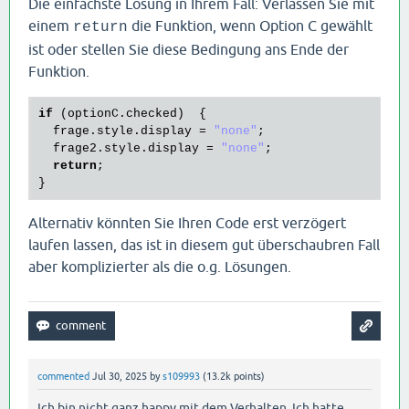
Die einfachste Lösung in Ihrem Fall: Verlassen Sie mit
einem
die Funktion, wenn Option C gewählt
return
ist oder stellen Sie diese Bedingung ans Ende der
Funktion.
if
 (
optionC
.
checked
)  {

frage
.
style
.
display
 = 
"none"
;

frage2
.
style
.
display
 = 
"none"
;

return
;

Alternativ könnten Sie Ihren Code erst verzögert
laufen lassen, das ist in diesem gut überschaubren Fall
aber komplizierter als die o.g. Lösungen.
commented
Jul 30, 2025
by
s109993
(
13.2k
points)
Ich bin nicht ganz happy mit dem Verhalten. Ich hatte