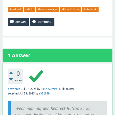
#redirect
#link
#errormessage
#html-button
#html-link
1
Answer
0
votes
answered
Jul 27, 2025
by
SoSci Survey
(
376k
points)
selected
Jul 28, 2025
by
s322869
Wenn man auf den Redirect-Button klickt,
erscheint die Fehlermeldung, dass die untere