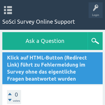
Login
SoSci Survey Online Support
Ask a Question
Klick auf HTML-Button (Redirect
Link) führt zu Fehlermeldung im
Survey ohne das eigentliche
Fragen beantwortet wurden
0
votes