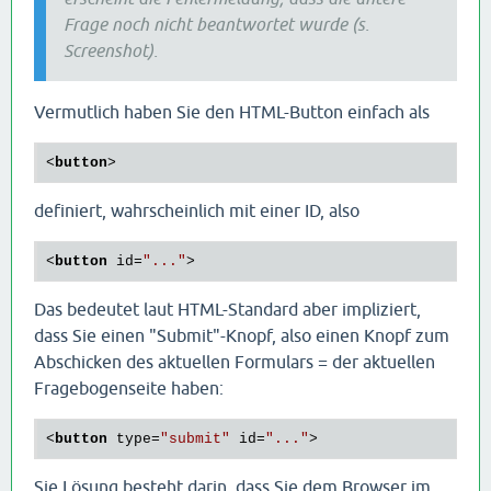
Frage noch nicht beantwortet wurde (s.
Screenshot).
Vermutlich haben Sie den HTML-Button einfach als
<
button
>
definiert, wahrscheinlich mit einer ID, also
<
button
id
=
"..."
>
Das bedeutet laut HTML-Standard aber impliziert,
dass Sie einen "Submit"-Knopf, also einen Knopf zum
Abschicken des aktuellen Formulars = der aktuellen
Fragebogenseite haben:
<
button
type
=
"submit"
id
=
"..."
>
Sie Lösung besteht darin, dass Sie dem Browser im